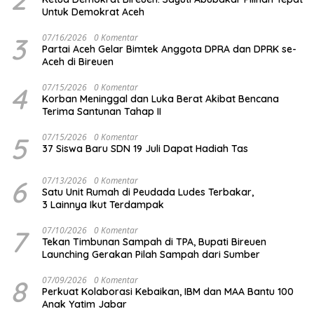
Untuk Demokrat Aceh
3
07/16/2026
0 Komentar
Partai Aceh Gelar Bimtek Anggota DPRA dan DPRK se-
Aceh di Bireuen
4
07/15/2026
0 Komentar
Korban Meninggal dan Luka Berat Akibat Bencana
Terima Santunan Tahap II
5
07/15/2026
0 Komentar
37 Siswa Baru SDN 19 Juli Dapat Hadiah Tas
6
07/13/2026
0 Komentar
Satu Unit Rumah di Peudada Ludes Terbakar,
3 Lainnya Ikut Terdampak
7
07/10/2026
0 Komentar
Tekan Timbunan Sampah di TPA, Bupati Bireuen
Launching Gerakan Pilah Sampah dari Sumber
8
07/09/2026
0 Komentar
Perkuat Kolaborasi Kebaikan, IBM dan MAA Bantu 100
Anak Yatim Jabar