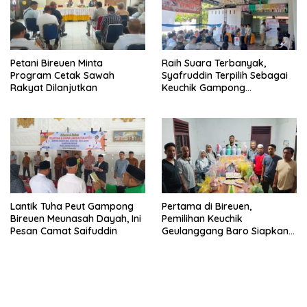
Petani Bireuen Minta
Raih Suara Terbanyak,
Program Cetak Sawah
Syafruddin Terpilih Sebagai
Rakyat Dilanjutkan
Keuchik Gampong
Geulanggang Baro
Lantik Tuha Peut Gampong
Pertama di Bireuen,
Bireuen Meunasah Dayah, Ini
Pemilihan Keuchik
Pesan Camat Saifuddin
Geulanggang Baro Siapkan
Doorprize Sepeda Listrik