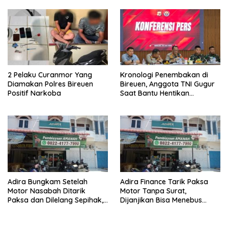
2 Pelaku Curanmor Yang
Kronologi Penembakan di
Diamakan Polres Bireuen
Bireuen, Anggota TNI Gugur
Positif Narkoba
Saat Bantu Hentikan
Kendaraan Tersangka
Narkoba
Adira Bungkam Setelah
Adira Finance Tarik Paksa
Motor Nasabah Ditarik
Motor Tanpa Surat,
Paksa dan Dilelang Sepihak,
Dijanjikan Bisa Menebus
Terancam Dilaporkan ke
Ternyata Sudah Dilelang
Polisi