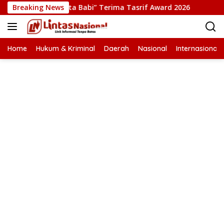
Langsung
 Film “Pesta Babi” Terima Tasrif Award 2026
Breaking News
Kapolresta
ke
konten
Home
Hukum & Kriminal
Daerah
Nasional
Internasional