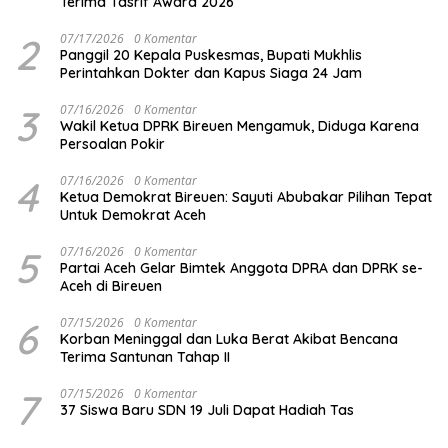
Terima Tasrif Award 2026
2
07/17/2026
0 Komentar
Panggil 20 Kepala Puskesmas, Bupati Mukhlis
Perintahkan Dokter dan Kapus Siaga 24 Jam
3
07/16/2026
0 Komentar
Wakil Ketua DPRK Bireuen Mengamuk, Diduga Karena
Persoalan Pokir
4
07/16/2026
0 Komentar
Ketua Demokrat Bireuen: Sayuti Abubakar Pilihan Tepat
Untuk Demokrat Aceh
5
07/16/2026
0 Komentar
Partai Aceh Gelar Bimtek Anggota DPRA dan DPRK se-
Aceh di Bireuen
6
07/15/2026
0 Komentar
Korban Meninggal dan Luka Berat Akibat Bencana
Terima Santunan Tahap II
7
07/15/2026
0 Komentar
37 Siswa Baru SDN 19 Juli Dapat Hadiah Tas