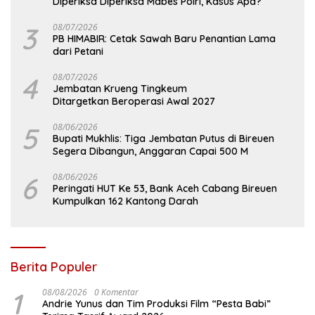
Diperiksa Diperiksa Mabes Polri, Kasus Apa?
3
08/07/2026
PB HIMABIR: Cetak Sawah Baru Penantian Lama
dari Petani
4
08/07/2026
Jembatan Krueng Tingkeum
Ditargetkan Beroperasi Awal 2027
5
08/06/2026
Bupati Mukhlis: Tiga Jembatan Putus di Bireuen
Segera Dibangun, Anggaran Capai 500 M
6
08/06/2026
Peringati HUT Ke 53, Bank Aceh Cabang Bireuen
Kumpulkan 162 Kantong Darah
Berita Populer
1
08/08/2026
0 Komentar
Andrie Yunus dan Tim Produksi Film “Pesta Babi”