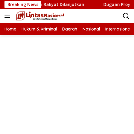
Langsung
etak Sawah Rakyat Dilanjutkan
Breaking News
Dugaan Proyek Aneuk L
ke
konten
Home
Hukum & Kriminal
Daerah
Nasional
Internasional