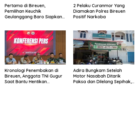
Pertama di Bireuen,
2 Pelaku Curanmor Yang
Pemilihan Keuchik
Diamakan Polres Bireuen
Geulanggang Baro Siapkan
Positif Narkoba
Doorprize Sepeda Listrik
Kronologi Penembakan di
Adira Bungkam Setelah
Bireuen, Anggota TNI Gugur
Motor Nasabah Ditarik
Saat Bantu Hentikan
Paksa dan Dilelang Sepihak,
Kendaraan Tersangka
Terancam Dilaporkan ke
Narkoba
Polisi