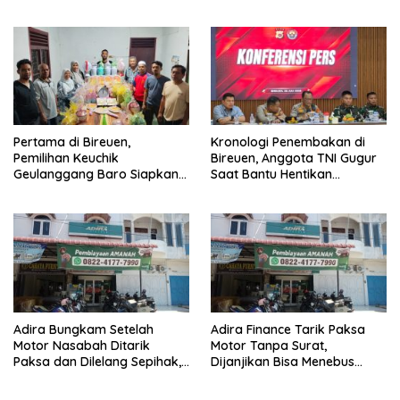
Hanya Terima 10 Juta
Pertama di Bireuen,
Kronologi Penembakan di
Pemilihan Keuchik
Bireuen, Anggota TNI Gugur
Geulanggang Baro Siapkan
Saat Bantu Hentikan
Doorprize Sepeda Listrik
Kendaraan Tersangka
Narkoba
Adira Bungkam Setelah
Adira Finance Tarik Paksa
Motor Nasabah Ditarik
Motor Tanpa Surat,
Paksa dan Dilelang Sepihak,
Dijanjikan Bisa Menebus
Terancam Dilaporkan ke
Ternyata Sudah Dilelang
Polisi