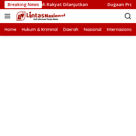
Langsung
 Cetak Sawah Rakyat Dilanjutkan
Breaking News
Dugaan Proyek Aneuk 
ke
konten
Home
Hukum & Kriminal
Daerah
Nasional
Internasional