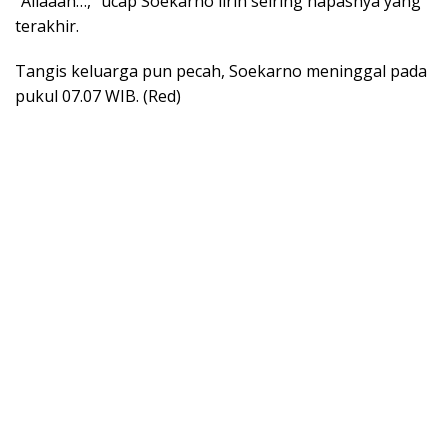
“Allaaah…,” ucap Soekarno lirih seiring napasnya yang
terakhir.
Tangis keluarga pun pecah, Soekarno meninggal pada
pukul 07.07 WIB. (Red)