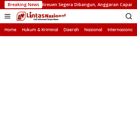
Langsung
n Putus di Bireuen Segera Dibangun, Anggaran Capai 500 M
Breaking News
ke
konten
Home
Hukum & Kriminal
Daerah
Nasional
Internasional