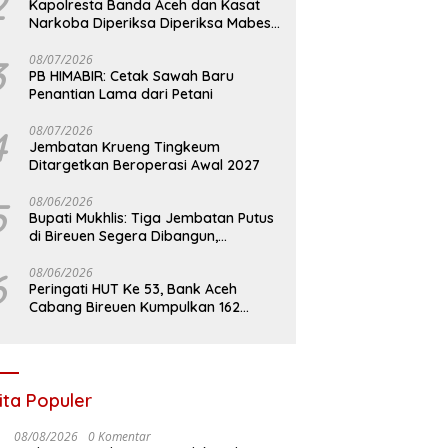
2
Kapolresta Banda Aceh dan Kasat
Narkoba Diperiksa Diperiksa Mabes
Polri, Kasus Apa?
3
08/07/2026
PB HIMABIR: Cetak Sawah Baru
Penantian Lama dari Petani
4
08/07/2026
Jembatan Krueng Tingkeum
Ditargetkan Beroperasi Awal 2027
5
08/06/2026
Bupati Mukhlis: Tiga Jembatan Putus
di Bireuen Segera Dibangun,
Anggaran Capai 500 M
6
08/06/2026
Peringati HUT Ke 53, Bank Aceh
Cabang Bireuen Kumpulkan 162
Kantong Darah
ita Populer
08/08/2026
0 Komentar