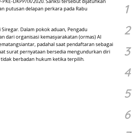
9-PKE-DKPP/IX/2020. Sanksi tersebut dijatuhkan
1
n putusan delapan perkara pada Rabu
2
di Siregar. Dalam pokok aduan, Pengadu
n dari organisasi kemasyarakatan (ormas) Al
Pematangsiantar, padahal saat pendaftaran sebagai
3
at surat pernyataan bersedia mengundurkan diri
idak berbadan hukum ketika terpilih.
4
5
6