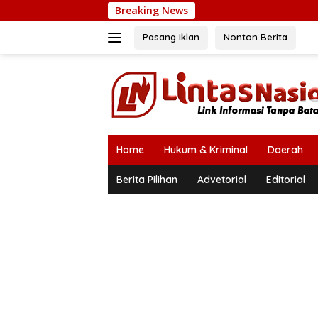
Langsung
Breaking News
Kapo
ke
konten
Pasang Iklan
Nonton Berita
Home
Hukum & Kriminal
Daerah
Berita Pilihan
Advetorial
Editorial