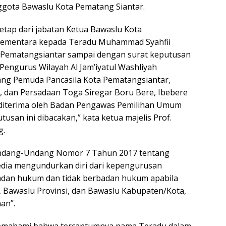
gota Bawaslu Kota Pematang Siantar.
tap dari jabatan Ketua Bawaslu Kota
Sementara kepada Teradu Muhammad Syahfii
 Pematangsiantar sampai dengan surat keputusan
engurus Wilayah Al Jam’iyatul Washliyah
ang Pemuda Pancasila Kota Pematangsiantar,
, dan Persadaan Toga Siregar Boru Bere, Ibebere
 diterima oleh Badan Pengawas Pemilihan Umum
utusan ini dibacakan,” kata ketua majelis Prof.
g.
 Undang-Undang Nomor 7 Tahun 2017 tentang
edia mengundurkan diri dari kepengurusan
adan hukum dan tidak berbadan hukum apabila
u, Bawaslu Provinsi, dan Bawaslu Kabupaten/Kota,
an”.