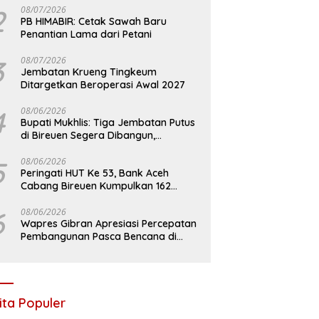
2
08/07/2026
PB HIMABIR: Cetak Sawah Baru
Penantian Lama dari Petani
3
08/07/2026
Jembatan Krueng Tingkeum
Ditargetkan Beroperasi Awal 2027
4
08/06/2026
Bupati Mukhlis: Tiga Jembatan Putus
di Bireuen Segera Dibangun,
Anggaran Capai 500 M
5
08/06/2026
Peringati HUT Ke 53, Bank Aceh
Cabang Bireuen Kumpulkan 162
Kantong Darah
6
08/06/2026
Wapres Gibran Apresiasi Percepatan
Pembangunan Pasca Bencana di
Bireuen
ita Populer