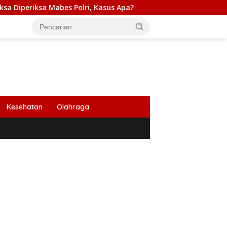
s Polri, Kasus Apa?
PB HIMABIR: Cetak Sawah Baru Pen
Kesehatan
Olahraga