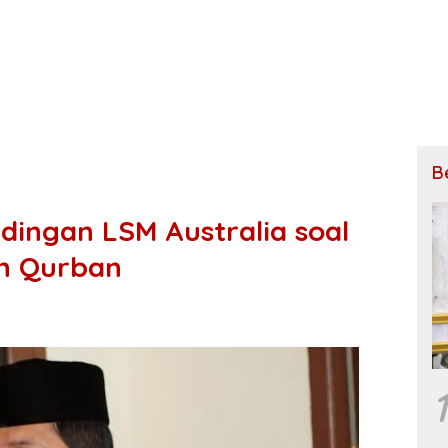
B
ingan LSM Australia soal
n Qurban
1