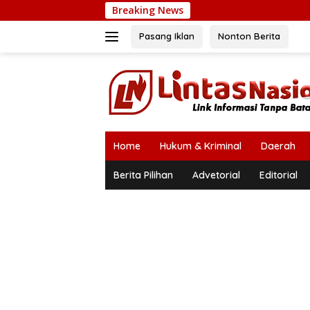
Langsung
Breaking News
ke
konten
Pasang Iklan
Nonton Berita
Home
Hukum & Kriminal
Daerah
Berita Pilihan
Advetorial
Editorial