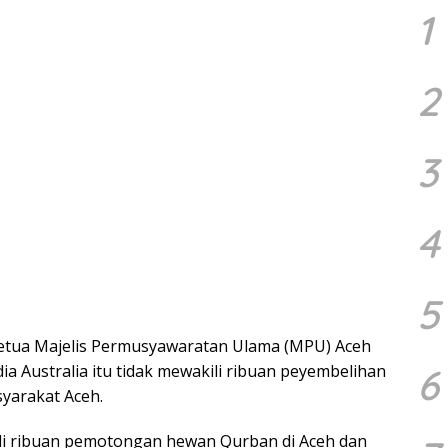
1
2
3
4
5
Ketua Majelis Permusyawaratan Ulama (MPU) Aceh
6
ia Australia itu tidak mewakili ribuan peyembelihan
yarakat Aceh.
kili ribuan pemotongan hewan Qurban di Aceh dan