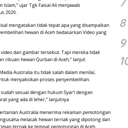
7
slam,” ujar Tgk Faisal Ali menjawab
us 2020.
8
Faisal mengatakan tidak tepat apa yang disampaikan
eyembelihan hewan di Aceh bedasarkan Video yang
9
 video dan gambar tersebut. Tapi mereka tidak
1
n ribuan hewan Qurban di Aceh,” lanjut
dia Australia itu tidak salah dalam menilai,
untuk menyaksikan proses penyembelihan.
 sudah sesuai dengan hukum Syar’i dengan
t yang ada di leher,” lanjutnya
ertanian Australia menerima rekaman pemotongan
Pengusaha melacak hewan ternak yang dipotong dan
iman ternak ke tempat pemotongan di Aceh.