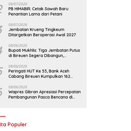
2
08/07/2026
PB HIMABIR: Cetak Sawah Baru
Penantian Lama dari Petani
3
08/07/2026
Jembatan Krueng Tingkeum
Ditargetkan Beroperasi Awal 2027
4
08/06/2026
Bupati Mukhlis: Tiga Jembatan Putus
di Bireuen Segera Dibangun,
Anggaran Capai 500 M
5
08/06/2026
Peringati HUT Ke 53, Bank Aceh
Cabang Bireuen Kumpulkan 162
Kantong Darah
6
08/06/2026
Wapres Gibran Apresiasi Percepatan
Pembangunan Pasca Bencana di
Bireuen
ita Populer