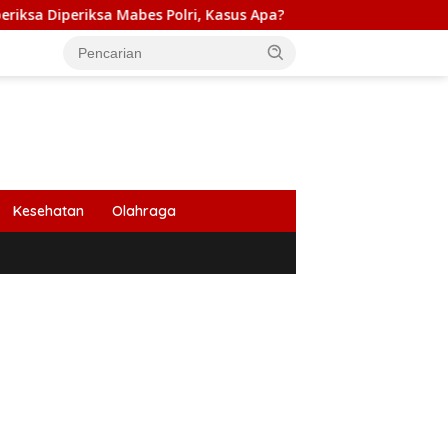
 Mabes Polri, Kasus Apa?
PB HIMABIR: Cetak Sawah Baru
Kesehatan
Olahraga