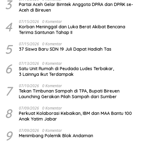
3
Partai Aceh Gelar Bimtek Anggota DPRA dan DPRK se-
Aceh di Bireuen
4
07/15/2026
0 Komentar
Korban Meninggal dan Luka Berat Akibat Bencana
Terima Santunan Tahap II
5
07/15/2026
0 Komentar
37 Siswa Baru SDN 19 Juli Dapat Hadiah Tas
6
07/13/2026
0 Komentar
Satu Unit Rumah di Peudada Ludes Terbakar,
3 Lainnya Ikut Terdampak
7
07/10/2026
0 Komentar
Tekan Timbunan Sampah di TPA, Bupati Bireuen
Launching Gerakan Pilah Sampah dari Sumber
8
07/09/2026
0 Komentar
Perkuat Kolaborasi Kebaikan, IBM dan MAA Bantu 100
Anak Yatim Jabar
9
07/09/2026
0 Komentar
Menimbang Polemik Blok Andaman