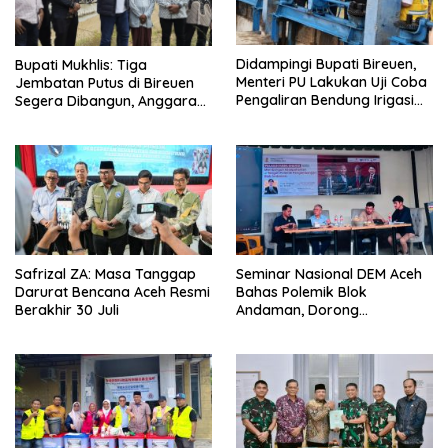
Didampingi Bupati Bireuen,
Bupati Mukhlis: Tiga
Menteri PU Lakukan Uji Coba
Jembatan Putus di Bireuen
Pengaliran Bendung Irigasi
Segera Dibangun, Anggaran
Pante Lhoong
Capai 500 M
Safrizal ZA: Masa Tanggap
Seminar Nasional DEM Aceh
Darurat Bencana Aceh Resmi
Bahas Polemik Blok
Berakhir 30 Juli
Andaman, Dorong
Percepatan Investasi dan
Hilirisasi