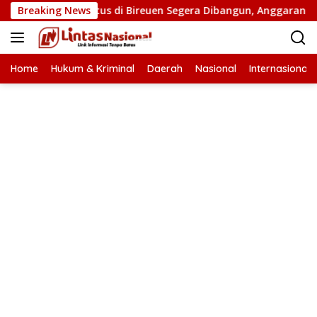
Langsung
Jembatan Putus di Bireuen Segera Dibangun, Anggaran Capai 50
Breaking News
ke
konten
Home
Hukum & Kriminal
Daerah
Nasional
Internasional