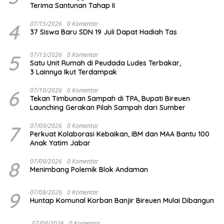
Terima Santunan Tahap II
4
07/15/2026
0 Komentar
37 Siswa Baru SDN 19 Juli Dapat Hadiah Tas
5
07/13/2026
0 Komentar
Satu Unit Rumah di Peudada Ludes Terbakar,
3 Lainnya Ikut Terdampak
6
07/10/2026
0 Komentar
Tekan Timbunan Sampah di TPA, Bupati Bireuen
Launching Gerakan Pilah Sampah dari Sumber
7
07/09/2026
0 Komentar
Perkuat Kolaborasi Kebaikan, IBM dan MAA Bantu 100
Anak Yatim Jabar
8
07/09/2026
0 Komentar
Menimbang Polemik Blok Andaman
9
07/08/2026
0 Komentar
Huntap Komunal Korban Banjir Bireuen Mulai Dibangun
07/08/2026
0 Komentar