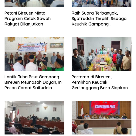
Raih Suara Terbanyak,
Petani Bireuen Minta
Syafruddin Terpilih Sebagai
Program Cetak Sawah
Keuchik Gampong
Rakyat Dilanjutkan
Geulanggang Baro
Lantik Tuha Peut Gampong
Pertama di Bireuen,
Bireuen Meunasah Dayah, Ini
Pemilihan Keuchik
Pesan Camat Saifuddin
Geulanggang Baro Siapkan
Doorprize Sepeda Listrik