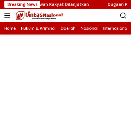
Langsung
am Cetak Sawah Rakyat Dilanjutkan
Breaking News
Dugaan Proyek Aneu
ke
konten
Home
Hukum & Kriminal
Daerah
Nasional
Internasional