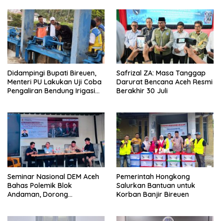
Didampingi Bupati Bireuen,
Safrizal ZA: Masa Tanggap
Menteri PU Lakukan Uji Coba
Darurat Bencana Aceh Resmi
Pengaliran Bendung Irigasi
Berakhir 30 Juli
Pante Lhoong
Seminar Nasional DEM Aceh
Pemerintah Hongkong
Bahas Polemik Blok
Salurkan Bantuan untuk
Andaman, Dorong
Korban Banjir Bireuen
Percepatan Investasi dan
Hilirisasi