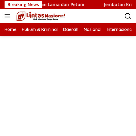
Langsung
ru Penantian Lama dari Petani
Breaking News
Jembatan Krueng Tingk
ke
konten
Home
Hukum & Kriminal
Daerah
Nasional
Internasional