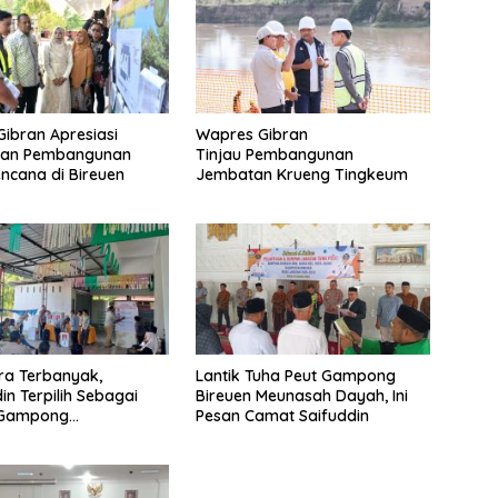
ibran Apresiasi
Wapres Gibran
tan Pembangunan
Tinjau Pembangunan
ncana di Bireuen
Jembatan Krueng Tingkeum
ra Terbanyak,
Lantik Tuha Peut Gampong
in Terpilih Sebagai
Bireuen Meunasah Dayah, Ini
 Gampong
Pesan Camat Saifuddin
gang Baro