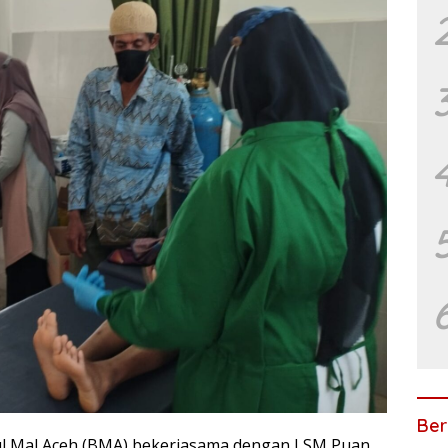
Ber
l Mal Aceh (BMA) bekerjasama dengan LSM Puan