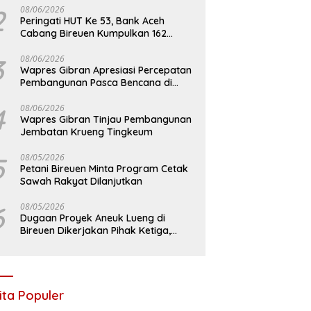
2
08/06/2026
Peringati HUT Ke 53, Bank Aceh
Cabang Bireuen Kumpulkan 162
Kantong Darah
3
08/06/2026
Wapres Gibran Apresiasi Percepatan
Pembangunan Pasca Bencana di
Bireuen
4
08/06/2026
Wapres Gibran Tinjau Pembangunan
Jembatan Krueng Tingkeum
5
08/05/2026
Petani Bireuen Minta Program Cetak
Sawah Rakyat Dilanjutkan
6
08/05/2026
Dugaan Proyek Aneuk Lueng di
Bireuen Dikerjakan Pihak Ketiga,
Kelompok Mengaku Hanya Terima 10
Juta
ita Populer