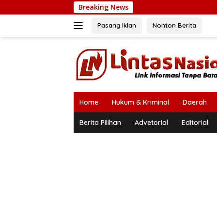
Langsung
Breaking News
ke
konten
Pasang Iklan
Nonton Berita
Home
Hukum & Kriminal
Daerah
Berita Pilihan
Advetorial
Editorial