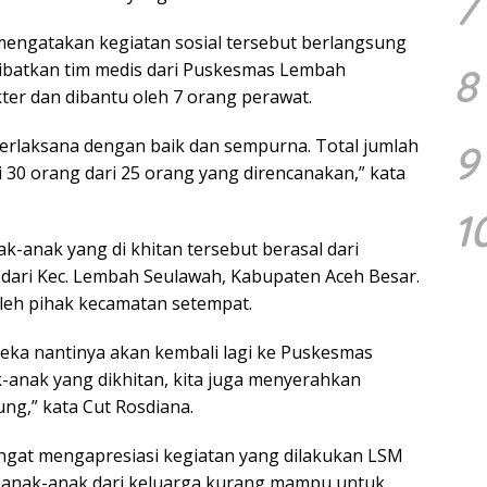
7
mengatakan kegiatan sosial tersebut berlangsung
libatkan tim medis dari Puskesmas Lembah
8
ter dan dibantu oleh 7 orang perawat.
 terlaksana dengan baik dan sempurna. Total jumlah
9
 30 orang dari 25 orang yang direncanakan,” kata
1
anak yang di khitan tersebut berasal dari
ari Kec. Lembah Seulawah, Kabupaten Aceh Besar.
leh pihak kecamatan setempat.
areka nantinya akan kembali lagi ke Puskesmas
-anak yang dikhitan, kita juga menyerahkan
ng,” kata Cut Rosdiana.
ngat mengapresiasi kegiatan yang dilakukan LSM
i anak-anak dari keluarga kurang mampu untuk