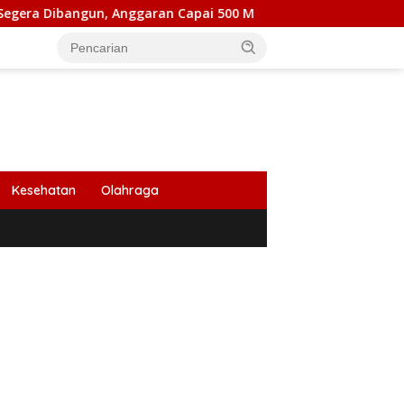
gun, Anggaran Capai 500 M
Peringati HUT Ke 53, Bank
Kesehatan
Olahraga