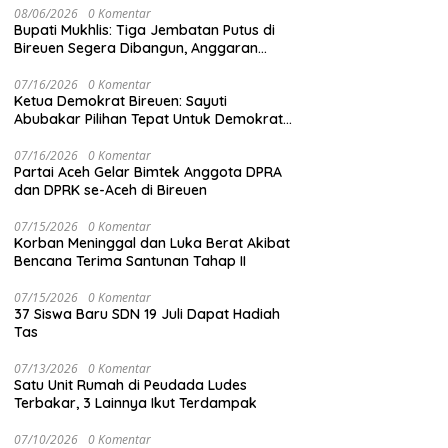
08/06/2026
0 Komentar
Bupati Mukhlis: Tiga Jembatan Putus di
Bireuen Segera Dibangun, Anggaran
Capai 500 M
07/16/2026
0 Komentar
Ketua Demokrat Bireuen: Sayuti
Abubakar Pilihan Tepat Untuk Demokrat
Aceh
07/16/2026
0 Komentar
Partai Aceh Gelar Bimtek Anggota DPRA
dan DPRK se-Aceh di Bireuen
07/15/2026
0 Komentar
Korban Meninggal dan Luka Berat Akibat
Bencana Terima Santunan Tahap II
07/15/2026
0 Komentar
37 Siswa Baru SDN 19 Juli Dapat Hadiah
Tas
07/13/2026
0 Komentar
Satu Unit Rumah di Peudada Ludes
Terbakar, 3 Lainnya Ikut Terdampak
07/10/2026
0 Komentar