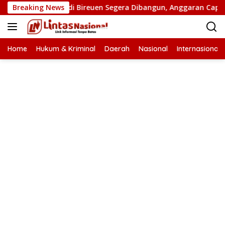
Langsung
tan Putus di Bireuen Segera Dibangun, Anggaran Capai 500 M
Breaking News
ke
konten
Home
Hukum & Kriminal
Daerah
Nasional
Internasional