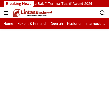
Langsung
 Film “Pesta Babi” Terima Tasrif Award 2026
Breaking News
Kapolrest
ke
konten
Home
Hukum & Kriminal
Daerah
Nasional
Internasional