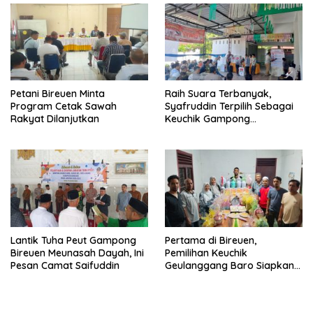
Petani Bireuen Minta
Raih Suara Terbanyak,
Program Cetak Sawah
Syafruddin Terpilih Sebagai
Rakyat Dilanjutkan
Keuchik Gampong
Geulanggang Baro
Lantik Tuha Peut Gampong
Pertama di Bireuen,
Bireuen Meunasah Dayah, Ini
Pemilihan Keuchik
Pesan Camat Saifuddin
Geulanggang Baro Siapkan
Doorprize Sepeda Listrik