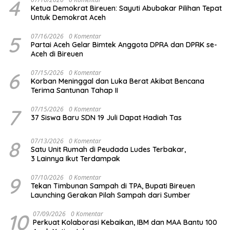
4
Ketua Demokrat Bireuen: Sayuti Abubakar Pilihan Tepat
Untuk Demokrat Aceh
5
07/16/2026
0 Komentar
Partai Aceh Gelar Bimtek Anggota DPRA dan DPRK se-
Aceh di Bireuen
6
07/15/2026
0 Komentar
Korban Meninggal dan Luka Berat Akibat Bencana
Terima Santunan Tahap II
7
07/15/2026
0 Komentar
37 Siswa Baru SDN 19 Juli Dapat Hadiah Tas
8
07/13/2026
0 Komentar
Satu Unit Rumah di Peudada Ludes Terbakar,
3 Lainnya Ikut Terdampak
9
07/10/2026
0 Komentar
Tekan Timbunan Sampah di TPA, Bupati Bireuen
Launching Gerakan Pilah Sampah dari Sumber
10
07/09/2026
0 Komentar
Perkuat Kolaborasi Kebaikan, IBM dan MAA Bantu 100