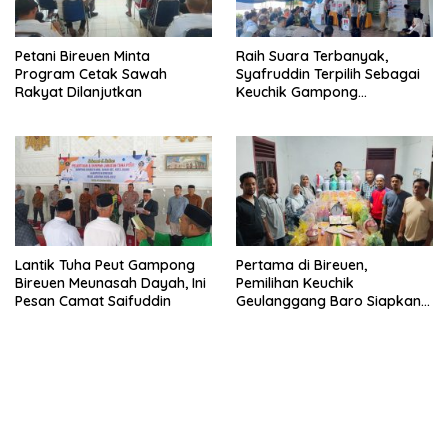
Petani Bireuen Minta
Raih Suara Terbanyak,
Program Cetak Sawah
Syafruddin Terpilih Sebagai
Rakyat Dilanjutkan
Keuchik Gampong
Geulanggang Baro
Lantik Tuha Peut Gampong
Pertama di Bireuen,
Bireuen Meunasah Dayah, Ini
Pemilihan Keuchik
Pesan Camat Saifuddin
Geulanggang Baro Siapkan
Doorprize Sepeda Listrik