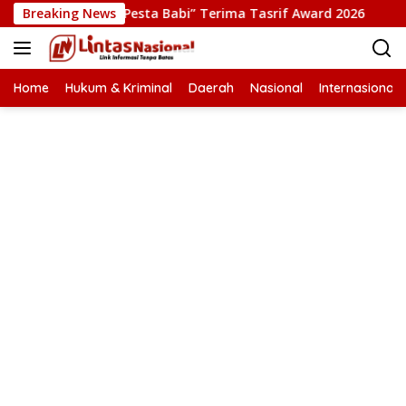
Langsung
uksi Film “Pesta Babi” Terima Tasrif Award 2026
Breaking News
Kapol
ke
konten
Home
Hukum & Kriminal
Daerah
Nasional
Internasional