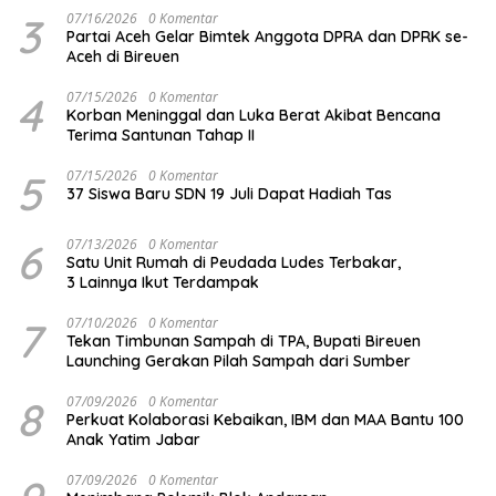
3
07/16/2026
0 Komentar
Partai Aceh Gelar Bimtek Anggota DPRA dan DPRK se-
Aceh di Bireuen
4
07/15/2026
0 Komentar
Korban Meninggal dan Luka Berat Akibat Bencana
Terima Santunan Tahap II
5
07/15/2026
0 Komentar
37 Siswa Baru SDN 19 Juli Dapat Hadiah Tas
6
07/13/2026
0 Komentar
Satu Unit Rumah di Peudada Ludes Terbakar,
3 Lainnya Ikut Terdampak
7
07/10/2026
0 Komentar
Tekan Timbunan Sampah di TPA, Bupati Bireuen
Launching Gerakan Pilah Sampah dari Sumber
8
07/09/2026
0 Komentar
Perkuat Kolaborasi Kebaikan, IBM dan MAA Bantu 100
Anak Yatim Jabar
07/09/2026
0 Komentar