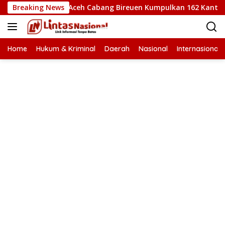
Langsung
T Ke 53, Bank Aceh Cabang Bireuen Kumpulkan 162 Kantong Da
Breaking News
ke
konten
Home
Hukum & Kriminal
Daerah
Nasional
Internasional