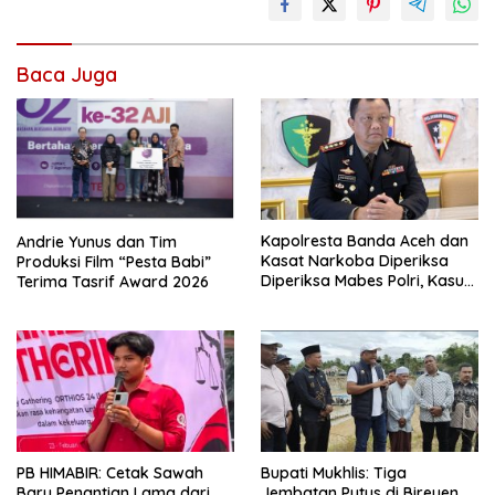
Baca Juga
Kapolresta Banda Aceh dan
Andrie Yunus dan Tim
Kasat Narkoba Diperiksa
Produksi Film “Pesta Babi”
Diperiksa Mabes Polri, Kasus
Terima Tasrif Award 2026
Apa?
PB HIMABIR: Cetak Sawah
Bupati Mukhlis: Tiga
Baru Penantian Lama dari
Jembatan Putus di Bireuen