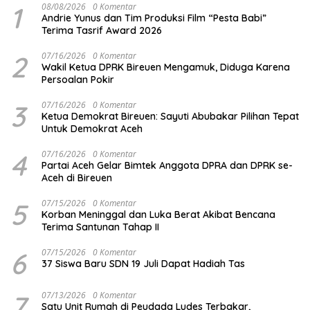
1
08/08/2026
0 Komentar
Andrie Yunus dan Tim Produksi Film “Pesta Babi”
Terima Tasrif Award 2026
2
07/16/2026
0 Komentar
Wakil Ketua DPRK Bireuen Mengamuk, Diduga Karena
Persoalan Pokir
3
07/16/2026
0 Komentar
Ketua Demokrat Bireuen: Sayuti Abubakar Pilihan Tepat
Untuk Demokrat Aceh
4
07/16/2026
0 Komentar
Partai Aceh Gelar Bimtek Anggota DPRA dan DPRK se-
Aceh di Bireuen
5
07/15/2026
0 Komentar
Korban Meninggal dan Luka Berat Akibat Bencana
Terima Santunan Tahap II
6
07/15/2026
0 Komentar
37 Siswa Baru SDN 19 Juli Dapat Hadiah Tas
7
07/13/2026
0 Komentar
Satu Unit Rumah di Peudada Ludes Terbakar,