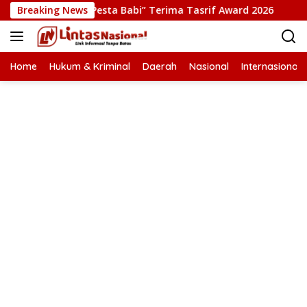
Langsung
uksi Film “Pesta Babi” Terima Tasrif Award 2026
Breaking News
Kapolr
ke
konten
Home
Hukum & Kriminal
Daerah
Nasional
Internasional