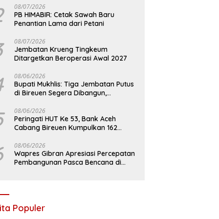
2
08/07/2026
PB HIMABIR: Cetak Sawah Baru
Penantian Lama dari Petani
3
08/07/2026
Jembatan Krueng Tingkeum
Ditargetkan Beroperasi Awal 2027
4
08/06/2026
Bupati Mukhlis: Tiga Jembatan Putus
di Bireuen Segera Dibangun,
Anggaran Capai 500 M
5
08/06/2026
Peringati HUT Ke 53, Bank Aceh
Cabang Bireuen Kumpulkan 162
Kantong Darah
6
08/06/2026
Wapres Gibran Apresiasi Percepatan
Pembangunan Pasca Bencana di
Bireuen
ita Populer