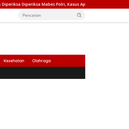
eriksa Mabes Polri, Kasus Apa?
PB HIMABIR: Cetak Sawa
Kesehatan
Olahraga