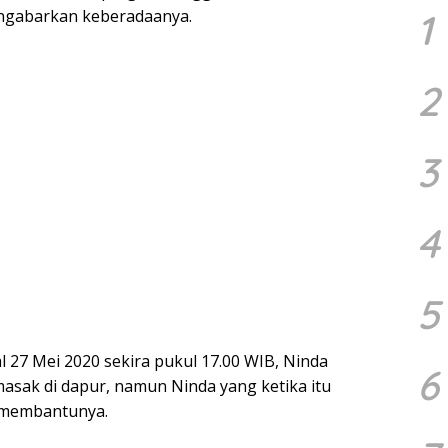
engabarkan keberadaanya.
1
2
3
4
5
l 27 Mei 2020 sekira pukul 17.00 WIB, Ninda
6
asak di dapur, namun Ninda yang ketika itu
a membantunya.