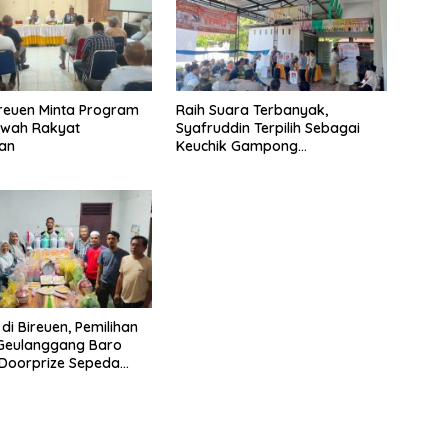
ireuen Minta Program
Raih Suara Terbanyak,
awah Rakyat
Syafruddin Terpilih Sebagai
kan
Keuchik Gampong
Geulanggang Baro
di Bireuen, Pemilihan
 Geulanggang Baro
Doorprize Sepeda