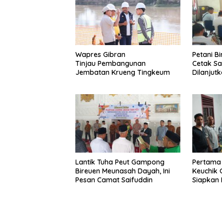
Wapres Gibran
Petani B
Tinjau Pembangunan
Cetak S
Jembatan Krueng Tingkeum
Dilanjut
Lantik Tuha Peut Gampong
Pertama 
Bireuen Meunasah Dayah, Ini
Keuchik
Pesan Camat Saifuddin
Siapkan 
Listrik