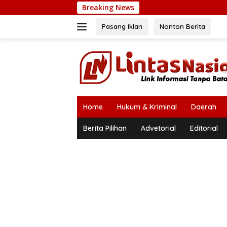
Langsung
Breaking News
ke
konten
Pasang Iklan
Nonton Berita
Home
Hukum & Kriminal
Daerah
Berita Pilihan
Advetorial
Editorial