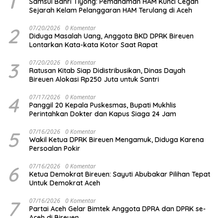
1
Samsul Bahri Tiyong: Pemahaman HAM Kunci Cegah
Sejarah Kelam Pelanggaran HAM Terulang di Aceh
2
07/20/2026
0 Komentar
Diduga Masalah Uang, Anggota BKD DPRK Bireuen
Lontarkan Kata-kata Kotor Saat Rapat
3
07/20/2026
0 Komentar
Ratusan Kitab Siap Didistribusikan, Dinas Dayah
Bireuen Alokasi Rp250 Juta untuk Santri
4
07/17/2026
0 Komentar
Panggil 20 Kepala Puskesmas, Bupati Mukhlis
Perintahkan Dokter dan Kapus Siaga 24 Jam
5
07/16/2026
0 Komentar
Wakil Ketua DPRK Bireuen Mengamuk, Diduga Karena
Persoalan Pokir
6
07/16/2026
0 Komentar
Ketua Demokrat Bireuen: Sayuti Abubakar Pilihan Tepat
Untuk Demokrat Aceh
7
07/16/2026
0 Komentar
Partai Aceh Gelar Bimtek Anggota DPRA dan DPRK se-
Aceh di Bireuen