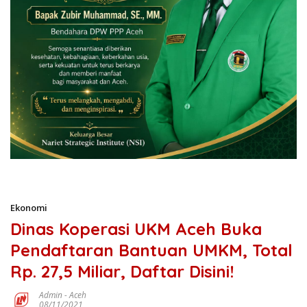
Ekonomi
Dinas Koperasi UKM Aceh Buka
Pendaftaran Bantuan UMKM, Total
Rp. 27,5 Miliar, Daftar Disini!
Admin
-
Aceh
08/11/2021