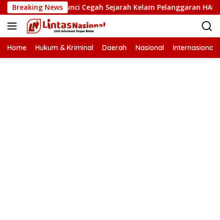
Langsung
HAM Kunci Cegah Sejarah Kelam Pelanggaran HAM Terulang di
Breaking News
ke
konten
Home
Hukum & Kriminal
Daerah
Nasional
Internasional