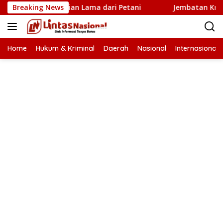
Langsung
aru Penantian Lama dari Petani
Breaking News
Jembatan Krueng Tingk
ke
konten
Home
Hukum & Kriminal
Daerah
Nasional
Internasional