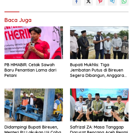
Baca Juga
Bupati Mukhlis: Tiga
PB HIMABIR: Cetak Sawah
Jembatan Putus di Bireuen
Baru Penantian Lama dari
Segera Dibangun, Anggaran
Petani
Capai 500 M
Didampingi Bupati Bireuen,
Safrizal ZA: Masa Tanggap
Menteri PU Lakukan Uji Coba
Darurat Bencana Aceh Resmi