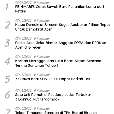
1
08/07/2026
0 Komentar
PB HIMABIR: Cetak Sawah Baru Penantian Lama dari
Petani
2
07/16/2026
0 Komentar
Ketua Demokrat Bireuen: Sayuti Abubakar Pilihan Tepat
Untuk Demokrat Aceh
3
07/16/2026
0 Komentar
Partai Aceh Gelar Bimtek Anggota DPRA dan DPRK se-
Aceh di Bireuen
4
07/15/2026
0 Komentar
Korban Meninggal dan Luka Berat Akibat Bencana
Terima Santunan Tahap II
5
07/15/2026
0 Komentar
37 Siswa Baru SDN 19 Juli Dapat Hadiah Tas
6
07/13/2026
0 Komentar
Satu Unit Rumah di Peudada Ludes Terbakar,
3 Lainnya Ikut Terdampak
7
07/10/2026
0 Komentar
Tekan Timbunan Sampah di TPA, Bupati Bireuen