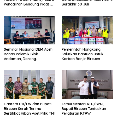
Pengaliran Bendung Irigasi
Berakhir 30 Juli
Pante Lhoong
Seminar Nasional DEM Aceh
Pemerintah Hongkong
Bahas Polemik Blok
Salurkan Bantuan untuk
Andaman, Dorong
Korban Banjir Bireuen
Percepatan Investasi dan
Hilirisasi
Danrem 011/LW dan Bupati
Temui Menteri ATR/BPN,
Bireuen Serah Terima
Bupati Bireuen Tuntaskan
Sertifikat Hibah Aset Milik TNI
Peraturan RTRW