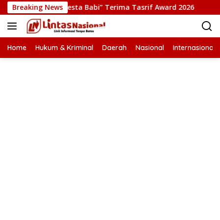
Langsung
uksi Film “Pesta Babi” Terima Tasrif Award 2026
Breaking News
Kapol
ke
konten
Home
Hukum & Kriminal
Daerah
Nasional
Internasional