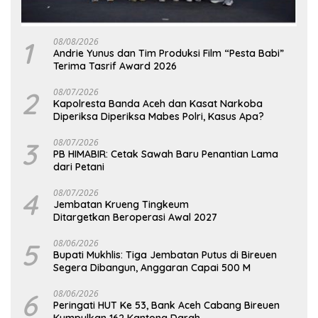
1
08/08/2026
Andrie Yunus dan Tim Produksi Film “Pesta Babi”
Terima Tasrif Award 2026
2
08/07/2026
Kapolresta Banda Aceh dan Kasat Narkoba
Diperiksa Diperiksa Mabes Polri, Kasus Apa?
3
08/07/2026
PB HIMABIR: Cetak Sawah Baru Penantian Lama
dari Petani
4
08/07/2026
Jembatan Krueng Tingkeum
Ditargetkan Beroperasi Awal 2027
5
08/06/2026
Bupati Mukhlis: Tiga Jembatan Putus di Bireuen
Segera Dibangun, Anggaran Capai 500 M
6
08/06/2026
Peringati HUT Ke 53, Bank Aceh Cabang Bireuen