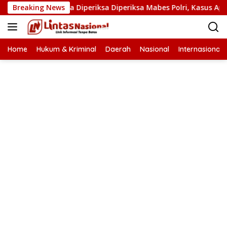
Langsung
asat Narkoba Diperiksa Diperiksa Mabes Polri, Kasus Apa?
Breaking News
ke
konten
Home
Hukum & Kriminal
Daerah
Nasional
Internasional