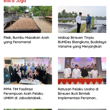
Baca Juga
Pliek, Bumbu Masakan Aceh
Wabup Bireuen Tinjau
yang Fenomenal
BUMDes Blangkuta, Budidaya
Vaname yang Menjanjikan
PPPA TIM Fasilitasi
Ratusan Pelaku Usaha di
Perempuan Aceh Pelaku
Bireuen Ikuti Bimtek
UMKM di Jabodetabek
Implementasi Perizinan
Peroleh Sertifikat Halal
Berbasis Risiko