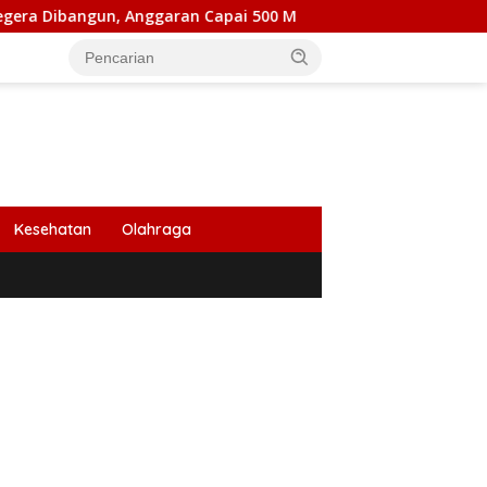
n, Anggaran Capai 500 M
Peringati HUT Ke 53, Bank Ac
Kesehatan
Olahraga