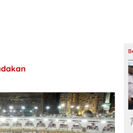
B
iadakan
1