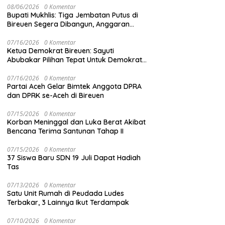
08/06/2026
0 Komentar
Bupati Mukhlis: Tiga Jembatan Putus di
Bireuen Segera Dibangun, Anggaran
Capai 500 M
07/16/2026
0 Komentar
Ketua Demokrat Bireuen: Sayuti
Abubakar Pilihan Tepat Untuk Demokrat
Aceh
07/16/2026
0 Komentar
Partai Aceh Gelar Bimtek Anggota DPRA
dan DPRK se-Aceh di Bireuen
07/15/2026
0 Komentar
Korban Meninggal dan Luka Berat Akibat
Bencana Terima Santunan Tahap II
07/15/2026
0 Komentar
37 Siswa Baru SDN 19 Juli Dapat Hadiah
Tas
07/13/2026
0 Komentar
Satu Unit Rumah di Peudada Ludes
Terbakar, 3 Lainnya Ikut Terdampak
07/10/2026
0 Komentar