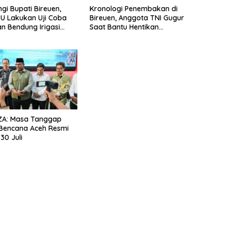
gi Bupati Bireuen,
Kronologi Penembakan di
PU Lakukan Uji Coba
Bireuen, Anggota TNI Gugur
an Bendung Irigasi
Saat Bantu Hentikan
hoong
Kendaraan Tersangka
Narkoba
 ZA: Masa Tanggap
Bencana Aceh Resmi
30 Juli