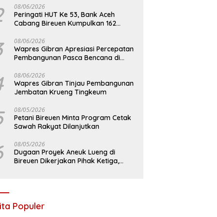
2
08/06/2026
Peringati HUT Ke 53, Bank Aceh
Cabang Bireuen Kumpulkan 162
Kantong Darah
3
08/06/2026
Wapres Gibran Apresiasi Percepatan
Pembangunan Pasca Bencana di
Bireuen
4
08/06/2026
Wapres Gibran Tinjau Pembangunan
Jembatan Krueng Tingkeum
5
08/05/2026
Petani Bireuen Minta Program Cetak
Sawah Rakyat Dilanjutkan
6
08/05/2026
Dugaan Proyek Aneuk Lueng di
Bireuen Dikerjakan Pihak Ketiga,
Kelompok Mengaku Hanya Terima 10
Juta
ita Populer