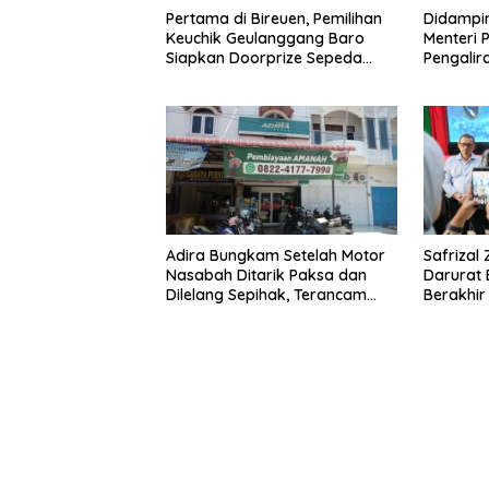
Pertama di Bireuen, Pemilihan
Didampin
Keuchik Geulanggang Baro
Menteri 
Siapkan Doorprize Sepeda
Pengalir
Listrik
Pante L
Adira Bungkam Setelah Motor
Safrizal
Nasabah Ditarik Paksa dan
Darurat 
Dilelang Sepihak, Terancam
Berakhir 
Dilaporkan ke Polisi