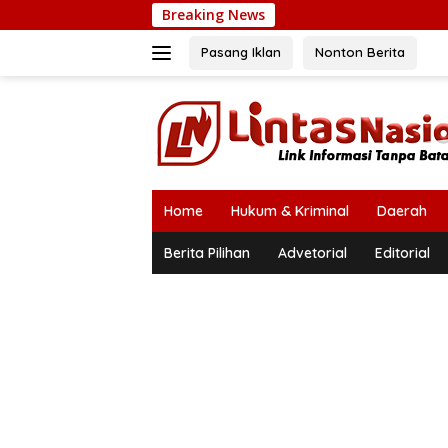
Langsung
Breaking News
B
ke
konten
Pasang Iklan
Nonton Berita
Home
Hukum & Kriminal
Daerah
Berita Pilihan
Advetorial
Editorial