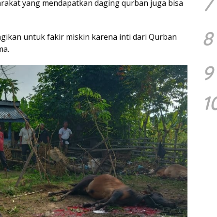
7
rakat yang mendapatkan daging qurban juga bisa
8
gikan untuk fakir miskin karena inti dari Qurban
ma.
9
1