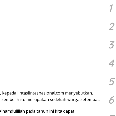
1
2
3
4
5
, kepada lintaslintasnasional.com menyebutkan,
6
disembelih itu merupakan sedekah warga setempat.
lhamdulillah pada tahun ini kita dapat