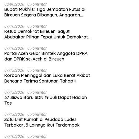
08/06/2026
0 Komentar
Bupati Mukhlis: Tiga Jembatan Putus di
Bireuen Segera Dibangun, Anggaran
Capai 500 M
07/16/2026
0 Komentar
Ketua Demokrat Bireuen: Sayuti
Abubakar Pilihan Tepat Untuk Demokrat
Aceh
07/16/2026
0 Komentar
Partai Aceh Gelar Bimtek Anggota DPRA
dan DPRK se-Aceh di Bireuen
07/15/2026
0 Komentar
Korban Meninggal dan Luka Berat Akibat
Bencana Terima Santunan Tahap II
07/15/2026
0 Komentar
37 Siswa Baru SDN 19 Juli Dapat Hadiah
Tas
07/13/2026
0 Komentar
Satu Unit Rumah di Peudada Ludes
Terbakar, 3 Lainnya Ikut Terdampak
07/10/2026
0 Komentar