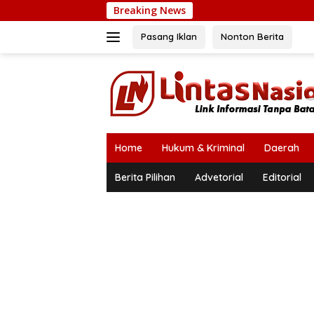
Langsung
Breaking News
Bupati Muk
ke
konten
Pasang Iklan
Nonton Berita
Home
Hukum & Kriminal
Daerah
Berita Pilihan
Advetorial
Editorial