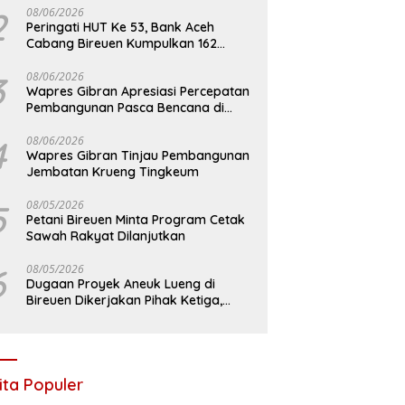
2
08/06/2026
Peringati HUT Ke 53, Bank Aceh
Cabang Bireuen Kumpulkan 162
Kantong Darah
3
08/06/2026
Wapres Gibran Apresiasi Percepatan
Pembangunan Pasca Bencana di
Bireuen
4
08/06/2026
Wapres Gibran Tinjau Pembangunan
Jembatan Krueng Tingkeum
5
08/05/2026
Petani Bireuen Minta Program Cetak
Sawah Rakyat Dilanjutkan
6
08/05/2026
Dugaan Proyek Aneuk Lueng di
Bireuen Dikerjakan Pihak Ketiga,
Kelompok Mengaku Hanya Terima 10
Juta
ita Populer