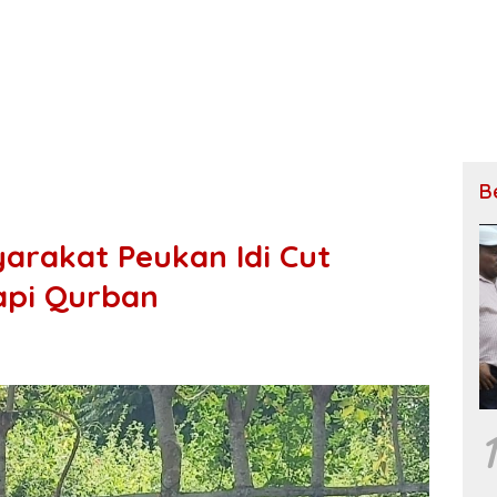
B
yarakat Peukan Idi Cut
api Qurban
1