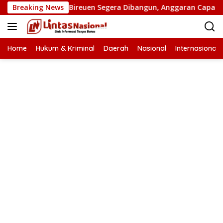
Langsung
an Putus di Bireuen Segera Dibangun, Anggaran Capai 500 M
Breaking News
ke
konten
Home
Hukum & Kriminal
Daerah
Nasional
Internasional