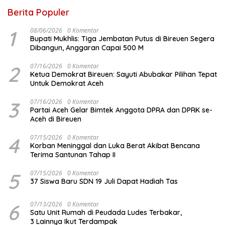
Berita Populer
1
08/06/2026
0 Komentar
Bupati Mukhlis: Tiga Jembatan Putus di Bireuen Segera
Dibangun, Anggaran Capai 500 M
2
07/16/2026
0 Komentar
Ketua Demokrat Bireuen: Sayuti Abubakar Pilihan Tepat
Untuk Demokrat Aceh
3
07/16/2026
0 Komentar
Partai Aceh Gelar Bimtek Anggota DPRA dan DPRK se-
Aceh di Bireuen
4
07/15/2026
0 Komentar
Korban Meninggal dan Luka Berat Akibat Bencana
Terima Santunan Tahap II
5
07/15/2026
0 Komentar
37 Siswa Baru SDN 19 Juli Dapat Hadiah Tas
6
07/13/2026
0 Komentar
Satu Unit Rumah di Peudada Ludes Terbakar,
3 Lainnya Ikut Terdampak