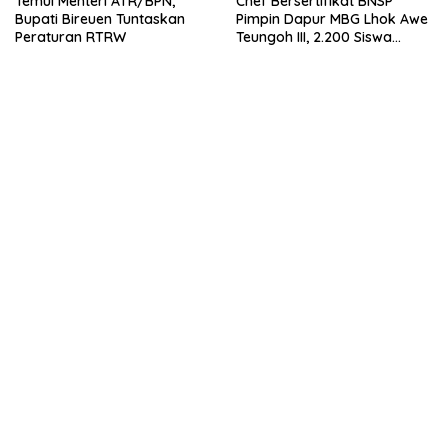
Temui Menteri ATR/BPN,
Chef Bersertifikat BNSP
Bupati Bireuen Tuntaskan
Pimpin Dapur MBG Lhok Awe
Peraturan RTRW
Teungoh III, 2.200 Siswa
Nikmati Menu Bergizi Setiap
Hari