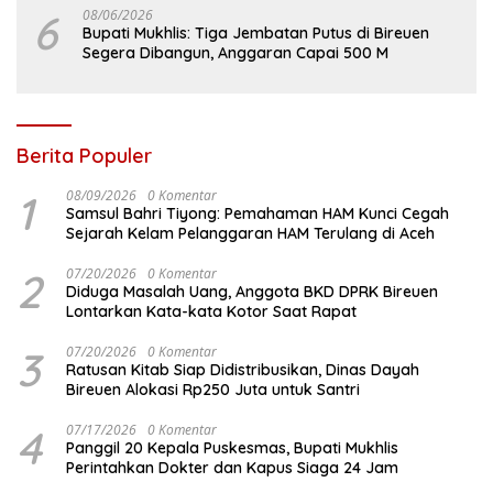
6
08/06/2026
Bupati Mukhlis: Tiga Jembatan Putus di Bireuen
Segera Dibangun, Anggaran Capai 500 M
Berita Populer
1
08/09/2026
0 Komentar
Samsul Bahri Tiyong: Pemahaman HAM Kunci Cegah
Sejarah Kelam Pelanggaran HAM Terulang di Aceh
2
07/20/2026
0 Komentar
Diduga Masalah Uang, Anggota BKD DPRK Bireuen
Lontarkan Kata-kata Kotor Saat Rapat
3
07/20/2026
0 Komentar
Ratusan Kitab Siap Didistribusikan, Dinas Dayah
Bireuen Alokasi Rp250 Juta untuk Santri
4
07/17/2026
0 Komentar
Panggil 20 Kepala Puskesmas, Bupati Mukhlis
Perintahkan Dokter dan Kapus Siaga 24 Jam