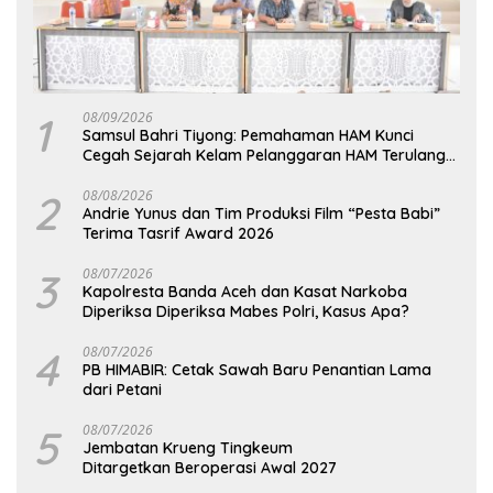
1
08/09/2026
Samsul Bahri Tiyong: Pemahaman HAM Kunci
Cegah Sejarah Kelam Pelanggaran HAM Terulang
di Aceh
2
08/08/2026
Andrie Yunus dan Tim Produksi Film “Pesta Babi”
Terima Tasrif Award 2026
3
08/07/2026
Kapolresta Banda Aceh dan Kasat Narkoba
Diperiksa Diperiksa Mabes Polri, Kasus Apa?
4
08/07/2026
PB HIMABIR: Cetak Sawah Baru Penantian Lama
dari Petani
5
08/07/2026
Jembatan Krueng Tingkeum
Ditargetkan Beroperasi Awal 2027