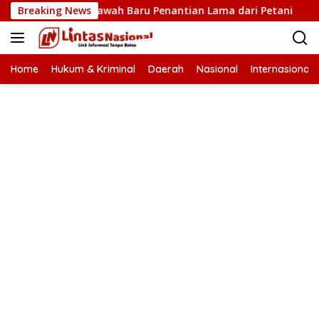
Langsung
: Cetak Sawah Baru Penantian Lama dari Petani
Breaking News
Jemba
ke
konten
Home
Hukum & Kriminal
Daerah
Nasional
Internasional