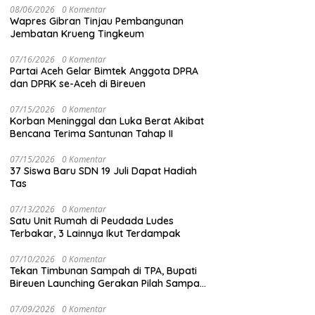
08/06/2026
0 Komentar
Wapres Gibran Tinjau Pembangunan
Jembatan Krueng Tingkeum
07/16/2026
0 Komentar
Partai Aceh Gelar Bimtek Anggota DPRA
dan DPRK se-Aceh di Bireuen
07/15/2026
0 Komentar
Korban Meninggal dan Luka Berat Akibat
Bencana Terima Santunan Tahap II
07/15/2026
0 Komentar
37 Siswa Baru SDN 19 Juli Dapat Hadiah
Tas
07/13/2026
0 Komentar
Satu Unit Rumah di Peudada Ludes
Terbakar, 3 Lainnya Ikut Terdampak
07/10/2026
0 Komentar
Tekan Timbunan Sampah di TPA, Bupati
Bireuen Launching Gerakan Pilah Sampah
dari Sumber
07/09/2026
0 Komentar