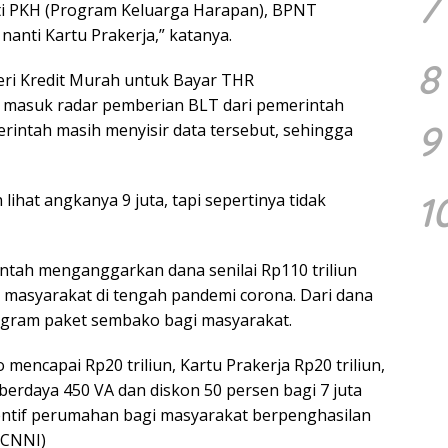
7
ti PKH (Program Keluarga Harapan), BPNT
anti Kartu Prakerja,” katanya.
8
Beri Kredit Murah untuk Bayar THR
ang masuk radar pemberian BLT dari pemerintah
9
rintah masih menyisir data tersebut, sehingga
1
 lihat angkanya 9 juta, tapi sepertinya tidak
ntah menganggarkan dana senilai Rp110 triliun
i masyarakat di tengah pandemi corona. Dari dana
program paket sembako bagi masyarakat.
encapai Rp20 triliun, Kartu Prakerja Rp20 triliun,
erdaya 450 VA dan diskon 50 persen bagi 7 juta
sentif perumahan bagi masyarakat berpenghasilan
(CNNI)