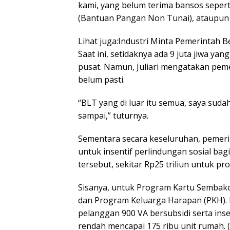
kami, yang belum terima bansos seper
(Bantuan Pangan Non Tunai), ataupun n
Lihat juga:Industri Minta Pemerintah 
Saat ini, setidaknya ada 9 juta jiwa y
pusat. Namun, Juliari mengatakan peme
belum pasti.
“BLT yang di luar itu semua, saya sudah
sampai,” tuturnya.
Sementara secara keseluruhan, pemeri
untuk insentif perlindungan sosial bag
tersebut, sekitar Rp25 triliun untuk 
Sisanya, untuk Program Kartu Sembako m
dan Program Keluarga Harapan (PKH). b
pelanggan 900 VA bersubsidi serta in
rendah mencapai 175 ribu unit rumah. 