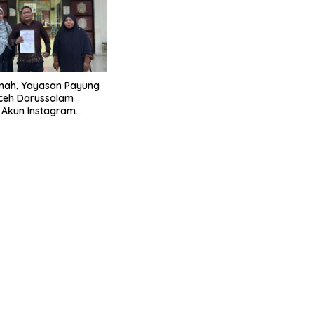
tnah, Yayasan Payung
ceh Darussalam
n Akun Instagram
ungo