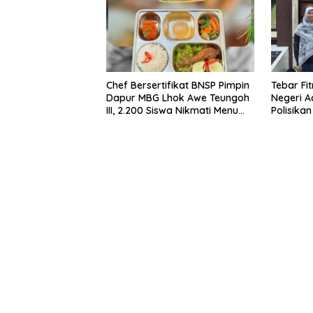
Chef Bersertifikat BNSP Pimpin
Tebar Fi
Dapur MBG Lhok Awe Teungoh
Negeri A
III, 2.200 Siswa Nikmati Menu
Polisika
Bergizi Setiap Hari
ypnad.p