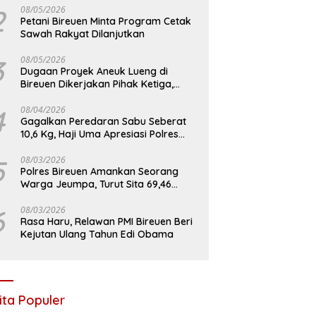
2
08/05/2026
Petani Bireuen Minta Program Cetak
Sawah Rakyat Dilanjutkan
3
08/05/2026
Dugaan Proyek Aneuk Lueng di
Bireuen Dikerjakan Pihak Ketiga,
Kelompok Mengaku Hanya Terima 10
Juta
4
08/04/2026
Gagalkan Peredaran Sabu Seberat
10,6 Kg, Haji Uma Apresiasi Polres
Bireuen
5
08/03/2026
Polres Bireuen Amankan Seorang
Warga Jeumpa, Turut Sita 69,46
Gram Sabu
6
08/03/2026
Rasa Haru, Relawan PMI Bireuen Beri
Kejutan Ulang Tahun Edi Obama
ita Populer