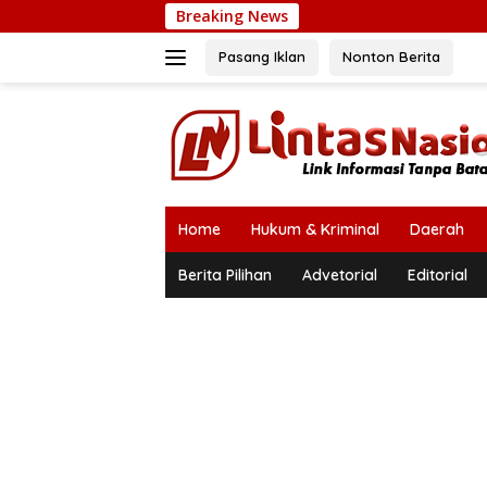
Langsung
Breaking News
ke
konten
Pasang Iklan
Nonton Berita
Home
Hukum & Kriminal
Daerah
Berita Pilihan
Advetorial
Editorial