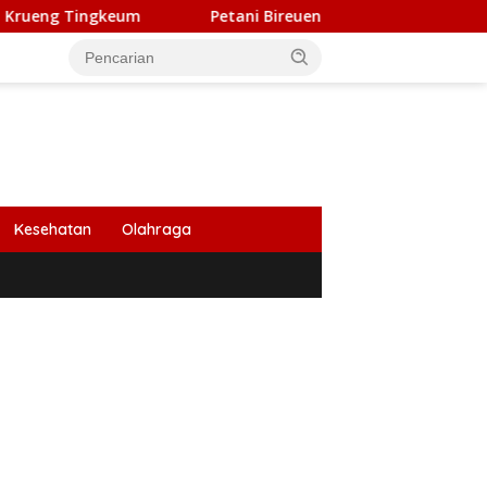
gkeum
Petani Bireuen Minta Program Cetak Sawah Raky
Kesehatan
Olahraga