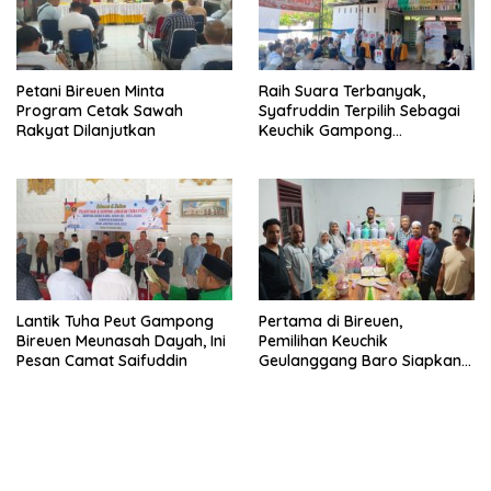
Petani Bireuen Minta
Raih Suara Terbanyak,
Program Cetak Sawah
Syafruddin Terpilih Sebagai
Rakyat Dilanjutkan
Keuchik Gampong
Geulanggang Baro
Lantik Tuha Peut Gampong
Pertama di Bireuen,
Bireuen Meunasah Dayah, Ini
Pemilihan Keuchik
Pesan Camat Saifuddin
Geulanggang Baro Siapkan
Doorprize Sepeda Listrik