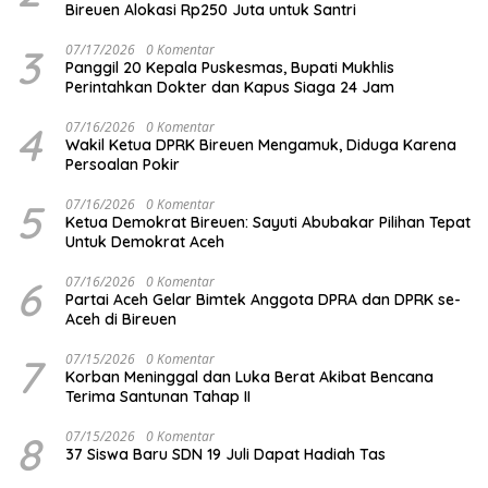
Bireuen Alokasi Rp250 Juta untuk Santri
3
07/17/2026
0 Komentar
Panggil 20 Kepala Puskesmas, Bupati Mukhlis
Perintahkan Dokter dan Kapus Siaga 24 Jam
4
07/16/2026
0 Komentar
Wakil Ketua DPRK Bireuen Mengamuk, Diduga Karena
Persoalan Pokir
5
07/16/2026
0 Komentar
Ketua Demokrat Bireuen: Sayuti Abubakar Pilihan Tepat
Untuk Demokrat Aceh
6
07/16/2026
0 Komentar
Partai Aceh Gelar Bimtek Anggota DPRA dan DPRK se-
Aceh di Bireuen
7
07/15/2026
0 Komentar
Korban Meninggal dan Luka Berat Akibat Bencana
Terima Santunan Tahap II
8
07/15/2026
0 Komentar
37 Siswa Baru SDN 19 Juli Dapat Hadiah Tas