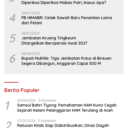
Diperiksa Diperiksa Mabes Polri, Kasus Apa?
4
08/07/2026
PB HIMABIR: Cetak Sawah Baru Penantian Lama
dari Petani
5
08/07/2026
Jembatan Krueng Tingkeum
Ditargetkan Beroperasi Awal 2027
6
08/06/2026
Bupati Mukhlis: Tiga Jembatan Putus di Bireuen
Segera Dibangun, Anggaran Capai 500 M
Berita Populer
1
08/09/2026
0 Komentar
Samsul Bahri Tiyong: Pemahaman HAM Kunci Cegah
Sejarah Kelam Pelanggaran HAM Terulang di Aceh
2
07/20/2026
0 Komentar
Ratusan Kitab Siap Didistribusikan, Dinas Dayah