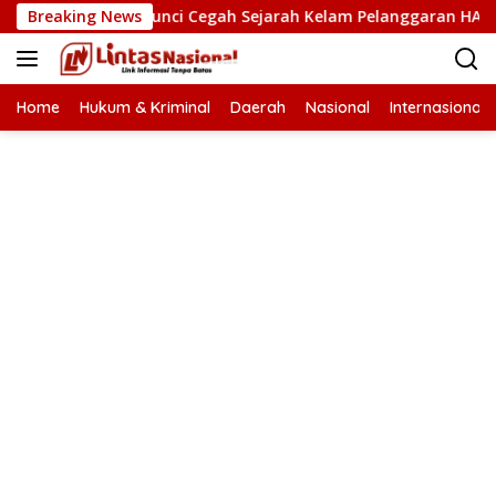
Langsung
n HAM Kunci Cegah Sejarah Kelam Pelanggaran HAM Terulang 
Breaking News
ke
konten
Home
Hukum & Kriminal
Daerah
Nasional
Internasional