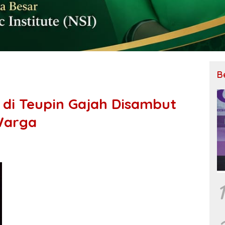
B
 di Teupin Gajah Disambut
Warga
1