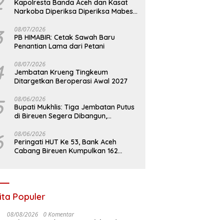
2
Kapolresta Banda Aceh dan Kasat
Narkoba Diperiksa Diperiksa Mabes
Polri, Kasus Apa?
3
08/07/2026
PB HIMABIR: Cetak Sawah Baru
Penantian Lama dari Petani
4
08/07/2026
Jembatan Krueng Tingkeum
Ditargetkan Beroperasi Awal 2027
5
08/06/2026
Bupati Mukhlis: Tiga Jembatan Putus
di Bireuen Segera Dibangun,
Anggaran Capai 500 M
6
08/06/2026
Peringati HUT Ke 53, Bank Aceh
Cabang Bireuen Kumpulkan 162
Kantong Darah
ita Populer
08/08/2026
0 Komentar