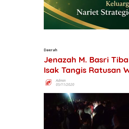
Daerah
Jenazah M. Basri Tiba
Isak Tangis Ratusan 
Admin
05/11/2020