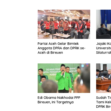
Saat Rapat
Partai Aceh Gelar Bimtek
Jajaki K
Anggota DPRA dan DPRK se-
Universi
Aceh di Bireuen
Silaturr
UMMAH
Edi Obama Nakhodai PPP
Sudah Ti
Bireuen, Ini Targetnya
Tami Kel
DPRK Bir