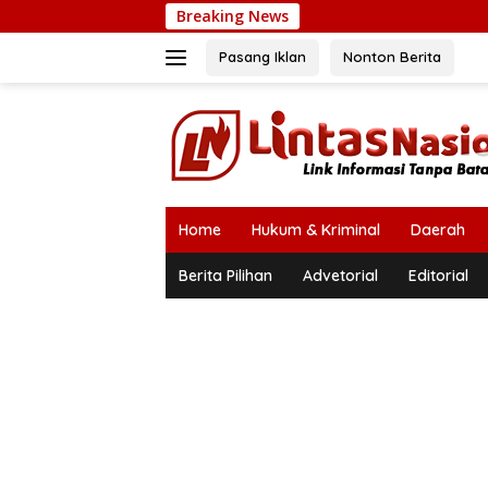
Langsung
Breaking News
ke
konten
Pasang Iklan
Nonton Berita
Home
Hukum & Kriminal
Daerah
Berita Pilihan
Advetorial
Editorial