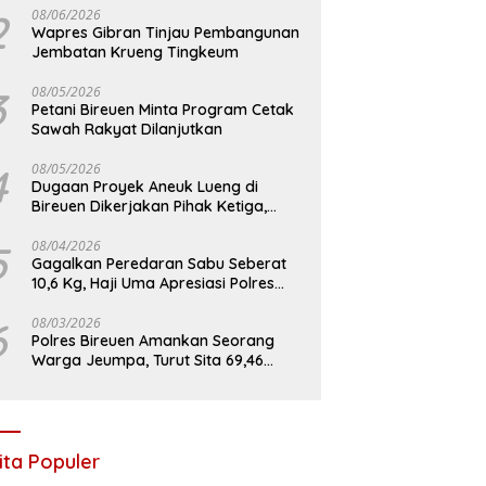
2
08/06/2026
Wapres Gibran Tinjau Pembangunan
Jembatan Krueng Tingkeum
3
08/05/2026
Petani Bireuen Minta Program Cetak
Sawah Rakyat Dilanjutkan
4
08/05/2026
Dugaan Proyek Aneuk Lueng di
Bireuen Dikerjakan Pihak Ketiga,
Kelompok Mengaku Hanya Terima 10
Juta
5
08/04/2026
Gagalkan Peredaran Sabu Seberat
10,6 Kg, Haji Uma Apresiasi Polres
Bireuen
6
08/03/2026
Polres Bireuen Amankan Seorang
Warga Jeumpa, Turut Sita 69,46
Gram Sabu
ita Populer