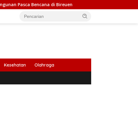
 Bencana di Bireuen
Wapres Gibran Tinjau Pembangun
Kesehatan
Olahraga