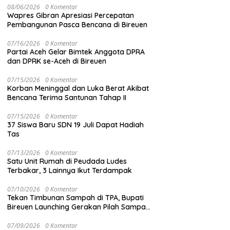
08/06/2026
0 Komentar
Wapres Gibran Apresiasi Percepatan
Pembangunan Pasca Bencana di Bireuen
07/16/2026
0 Komentar
Partai Aceh Gelar Bimtek Anggota DPRA
dan DPRK se-Aceh di Bireuen
07/15/2026
0 Komentar
Korban Meninggal dan Luka Berat Akibat
Bencana Terima Santunan Tahap II
07/15/2026
0 Komentar
37 Siswa Baru SDN 19 Juli Dapat Hadiah
Tas
07/13/2026
0 Komentar
Satu Unit Rumah di Peudada Ludes
Terbakar, 3 Lainnya Ikut Terdampak
07/10/2026
0 Komentar
Tekan Timbunan Sampah di TPA, Bupati
Bireuen Launching Gerakan Pilah Sampah
dari Sumber
07/09/2026
0 Komentar