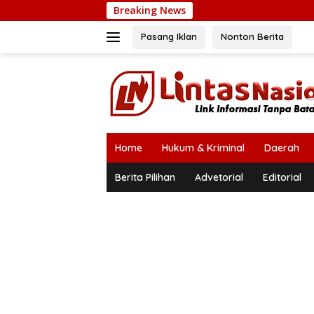
Langsung
Breaking News
ke
konten
Pasang Iklan
Nonton Berita
Home
Hukum & Kriminal
Daerah
Berita Pilihan
Advetorial
Editorial