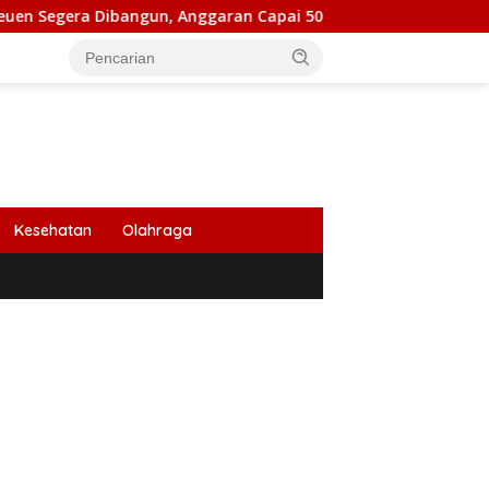
bangun, Anggaran Capai 500 M
Peringati HUT Ke 53, Ba
Kesehatan
Olahraga