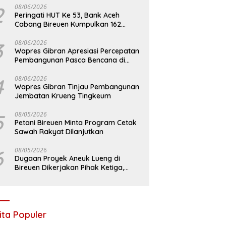
2
08/06/2026
Peringati HUT Ke 53, Bank Aceh
Cabang Bireuen Kumpulkan 162
Kantong Darah
3
08/06/2026
Wapres Gibran Apresiasi Percepatan
Pembangunan Pasca Bencana di
Bireuen
4
08/06/2026
Wapres Gibran Tinjau Pembangunan
Jembatan Krueng Tingkeum
5
08/05/2026
Petani Bireuen Minta Program Cetak
Sawah Rakyat Dilanjutkan
6
08/05/2026
Dugaan Proyek Aneuk Lueng di
Bireuen Dikerjakan Pihak Ketiga,
Kelompok Mengaku Hanya Terima 10
Juta
ita Populer