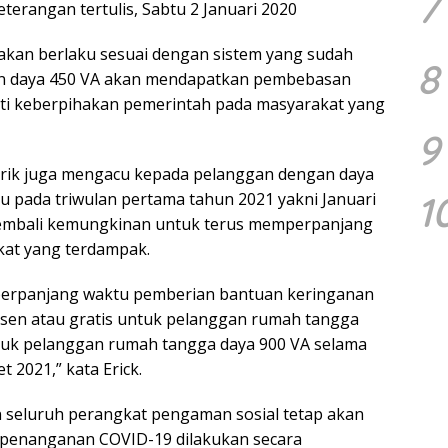
7
terangan tertulis, Sabtu 2 Januari 2020
p akan berlaku sesuai dengan sistem yang sudah
8
an daya 450 VA akan mendapatkan pembebasan
 bukti keberpihakan pemerintah pada masyarakat yang
9
istrik juga mengacu kepada pelanggan dengan daya
1
ku pada triwulan pertama tahun 2021 yakni Januari
 kembali kemungkinan untuk terus memperpanjang
kat yang terdampak.
rpanjang waktu pemberian bantuan keringanan
ersen atau gratis untuk pelanggan rumah tangga
ntuk pelanggan rumah tangga daya 900 VA selama
 2021,” kata Erick.
n seluruh perangkat pengaman sosial tetap akan
penanganan COVID-19 dilakukan secara