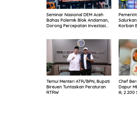
Seminar Nasional DEM Aceh
Pemerin
Bahas Polemik Blok Andaman,
Salurkan
Dorong Percepatan Investasi
Korban B
dan Hilirisasi
Temui Menteri ATR/BPN, Bupati
Chef Ber
Bireuen Tuntaskan Peraturan
Dapur M
RTRW
III, 2.20
Bergizi S