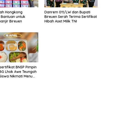
tah Hongkong
Danrem 011/LW dan Bupati
 Bantuan untuk
Bireuen Serah Terima Sertifikat
anjir Bireuen
Hibah Aset Milik TNI
sertifikat BNSP Pimpin
BG Lhok Awe Teungoh
0 Siswa Nikmati Menu
etiap Hari