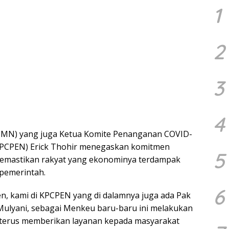
1
2
3
4
UMN) yang juga Ketua Komite Penanganan COVID-
KPCPEN) Erick Thohir menegaskan komitmen
5
memastikan rakyat yang ekonominya terdampak
 pemerintah.
6
en, kami di KPCPEN yang di dalamnya juga ada Pak
 Mulyani, sebagai Menkeu baru-baru ini melakukan
terus memberikan layanan kepada masyarakat