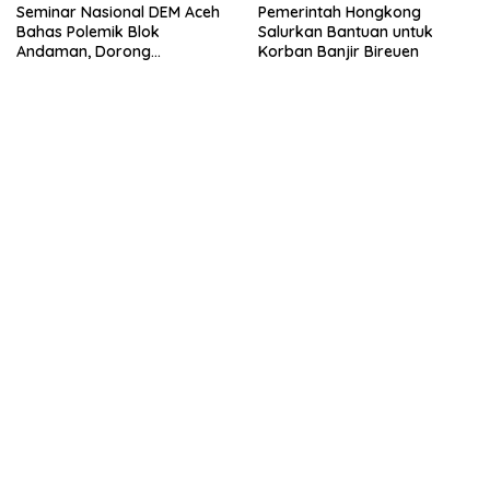
Seminar Nasional DEM Aceh
Pemerintah Hongkong
Bahas Polemik Blok
Salurkan Bantuan untuk
Andaman, Dorong
Korban Banjir Bireuen
Percepatan Investasi dan
Hilirisasi