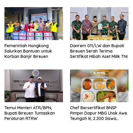
Hilirisasi
Pemerintah Hongkong
Danrem 011/LW dan Bupati
Salurkan Bantuan untuk
Bireuen Serah Terima
Korban Banjir Bireuen
Sertifikat Hibah Aset Milik TNI
Temui Menteri ATR/BPN,
Chef Bersertifikat BNSP
Bupati Bireuen Tuntaskan
Pimpin Dapur MBG Lhok Awe
Peraturan RTRW
Teungoh III, 2.200 Siswa
Nikmati Menu Bergizi Setiap
Hari