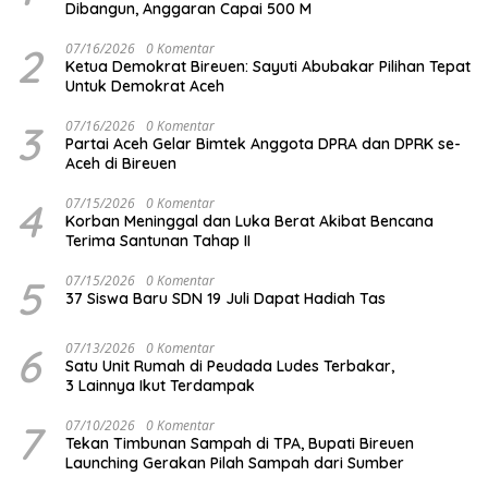
Dibangun, Anggaran Capai 500 M
2
07/16/2026
0 Komentar
Ketua Demokrat Bireuen: Sayuti Abubakar Pilihan Tepat
Untuk Demokrat Aceh
3
07/16/2026
0 Komentar
Partai Aceh Gelar Bimtek Anggota DPRA dan DPRK se-
Aceh di Bireuen
4
07/15/2026
0 Komentar
Korban Meninggal dan Luka Berat Akibat Bencana
Terima Santunan Tahap II
5
07/15/2026
0 Komentar
37 Siswa Baru SDN 19 Juli Dapat Hadiah Tas
6
07/13/2026
0 Komentar
Satu Unit Rumah di Peudada Ludes Terbakar,
3 Lainnya Ikut Terdampak
7
07/10/2026
0 Komentar
Tekan Timbunan Sampah di TPA, Bupati Bireuen
Launching Gerakan Pilah Sampah dari Sumber