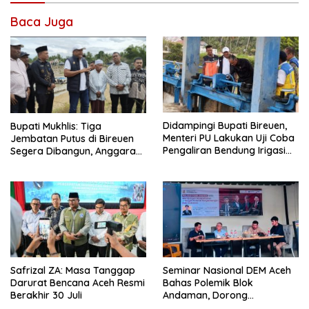
Baca Juga
Didampingi Bupati Bireuen,
Bupati Mukhlis: Tiga
Menteri PU Lakukan Uji Coba
Jembatan Putus di Bireuen
Pengaliran Bendung Irigasi
Segera Dibangun, Anggaran
Pante Lhoong
Capai 500 M
Safrizal ZA: Masa Tanggap
Seminar Nasional DEM Aceh
Darurat Bencana Aceh Resmi
Bahas Polemik Blok
Berakhir 30 Juli
Andaman, Dorong
Percepatan Investasi dan