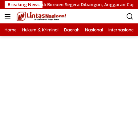
Langsung
atan Putus di Bireuen Segera Dibangun, Anggaran Capai 500 M
Breaking News
ke
konten
Home
Hukum & Kriminal
Daerah
Nasional
Internasional