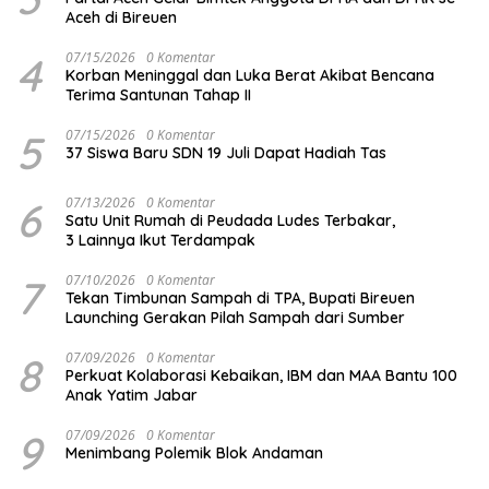
Aceh di Bireuen
4
07/15/2026
0 Komentar
Korban Meninggal dan Luka Berat Akibat Bencana
Terima Santunan Tahap II
5
07/15/2026
0 Komentar
37 Siswa Baru SDN 19 Juli Dapat Hadiah Tas
6
07/13/2026
0 Komentar
Satu Unit Rumah di Peudada Ludes Terbakar,
3 Lainnya Ikut Terdampak
7
07/10/2026
0 Komentar
Tekan Timbunan Sampah di TPA, Bupati Bireuen
Launching Gerakan Pilah Sampah dari Sumber
8
07/09/2026
0 Komentar
Perkuat Kolaborasi Kebaikan, IBM dan MAA Bantu 100
Anak Yatim Jabar
9
07/09/2026
0 Komentar
Menimbang Polemik Blok Andaman