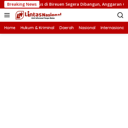
Langsung
Jembatan Putus di Bireuen Segera Dibangun, Anggaran Capai 50
Breaking News
ke
konten
Home
Hukum & Kriminal
Daerah
Nasional
Internasional