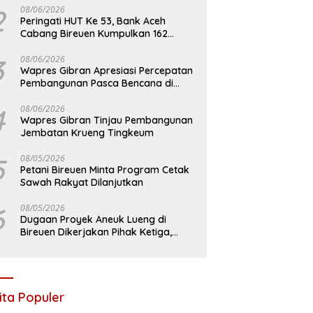
2
08/06/2026
Peringati HUT Ke 53, Bank Aceh
Cabang Bireuen Kumpulkan 162
Kantong Darah
3
08/06/2026
Wapres Gibran Apresiasi Percepatan
Pembangunan Pasca Bencana di
Bireuen
4
08/06/2026
Wapres Gibran Tinjau Pembangunan
Jembatan Krueng Tingkeum
5
08/05/2026
Petani Bireuen Minta Program Cetak
Sawah Rakyat Dilanjutkan
6
08/05/2026
Dugaan Proyek Aneuk Lueng di
Bireuen Dikerjakan Pihak Ketiga,
Kelompok Mengaku Hanya Terima 10
Juta
ita Populer