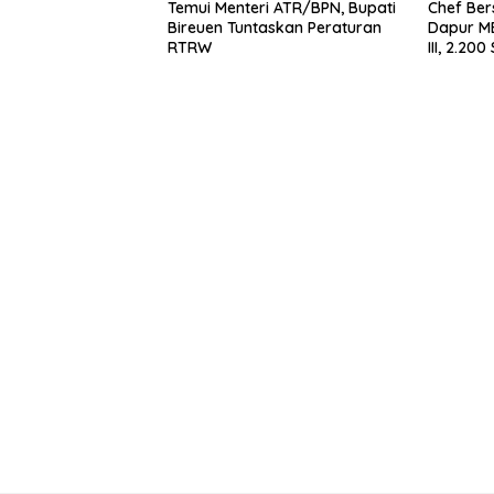
Temui Menteri ATR/BPN, Bupati
Chef Ber
Bireuen Tuntaskan Peraturan
Dapur M
RTRW
III, 2.20
Bergizi S