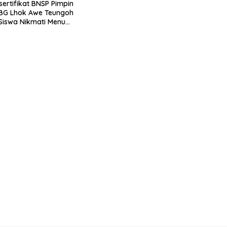
sertifikat BNSP Pimpin
BG Lhok Awe Teungoh
0 Siswa Nikmati Menu
etiap Hari