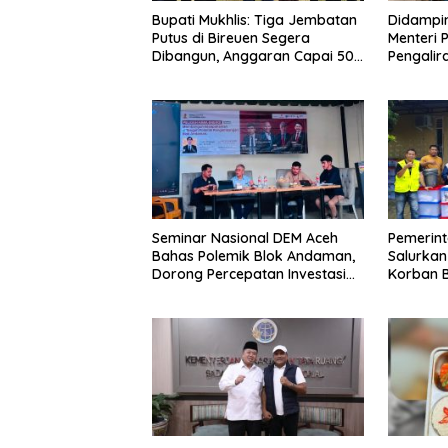
Didampin
Bupati Mukhlis: Tiga Jembatan
Menteri 
Putus di Bireuen Segera
Pengalir
Dibangun, Anggaran Capai 500
Pante L
M
Seminar Nasional DEM Aceh
Pemerin
Bahas Polemik Blok Andaman,
Salurkan
Dorong Percepatan Investasi
Korban B
dan Hilirisasi