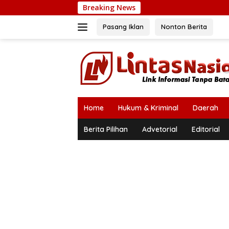
Langsung
Breaking News
ke
konten
Pasang Iklan
Nonton Berita
Home
Hukum & Kriminal
Daerah
Berita Pilihan
Advetorial
Editorial