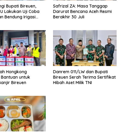
gi Bupati Bireuen,
Safrizal ZA: Masa Tanggap
PU Lakukan Uji Coba
Darurat Bencana Aceh Resmi
an Bendung Irigasi
Berakhir 30 Juli
hoong
tah Hongkong
Danrem 011/LW dan Bupati
 Bantuan untuk
Bireuen Serah Terima Sertifikat
anjir Bireuen
Hibah Aset Milik TNI