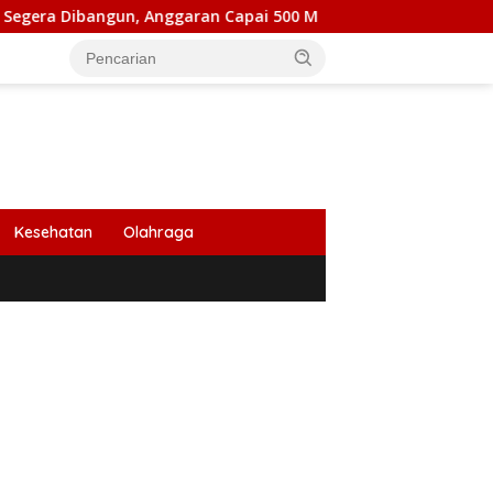
ngun, Anggaran Capai 500 M
Peringati HUT Ke 53, Bank
Kesehatan
Olahraga