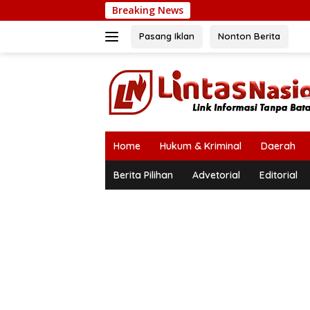
Langsung
Breaking News
ke
konten
Pasang Iklan
Nonton Berita
Home
Hukum & Kriminal
Daerah
Berita Pilihan
Advetorial
Editorial