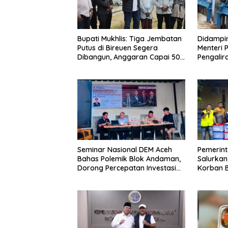
Didampin
Bupati Mukhlis: Tiga Jembatan
Menteri 
Putus di Bireuen Segera
Pengalir
Dibangun, Anggaran Capai 500
Pante L
M
Seminar Nasional DEM Aceh
Pemerin
Bahas Polemik Blok Andaman,
Salurkan
Dorong Percepatan Investasi
Korban B
dan Hilirisasi