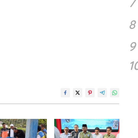
7
8
9
1