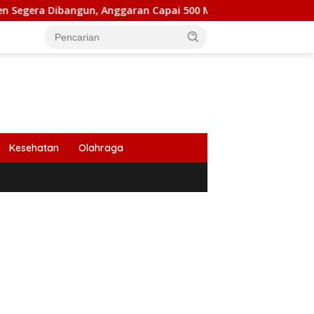
Dibangun, Anggaran Capai 500 M
Peringati HUT Ke 53, 
Kesehatan
Olahraga