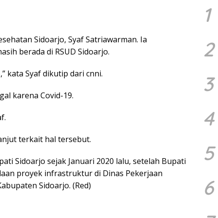
1
esehatan Sidoarjo, Syaf Satriawarman. Ia
2
asih berada di RSUD Sidoarjo.
” kata Syaf dikutip dari cnni.
3
al karena Covid-19.
4
f.
jut terkait hal tersebut.
5
ti Sidoarjo sejak Januari 2020 lalu, setelah Bupati
daan proyek infrastruktur di Dinas Pekerjaan
6
bupaten Sidoarjo. (Red)