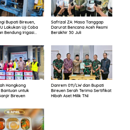
gi Bupati Bireuen,
Safrizal ZA: Masa Tanggap
PU Lakukan Uji Coba
Darurat Bencana Aceh Resmi
an Bendung Irigasi
Berakhir 30 Juli
hoong
tah Hongkong
Danrem 011/LW dan Bupati
 Bantuan untuk
Bireuen Serah Terima Sertifikat
anjir Bireuen
Hibah Aset Milik TNI