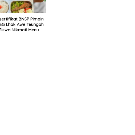
sertifikat BNSP Pimpin
BG Lhok Awe Teungoh
0 Siswa Nikmati Menu
etiap Hari