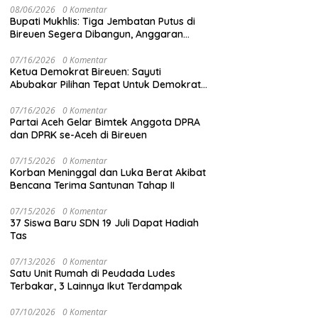
08/06/2026
0 Komentar
Bupati Mukhlis: Tiga Jembatan Putus di
Bireuen Segera Dibangun, Anggaran
Capai 500 M
07/16/2026
0 Komentar
Ketua Demokrat Bireuen: Sayuti
Abubakar Pilihan Tepat Untuk Demokrat
Aceh
07/16/2026
0 Komentar
Partai Aceh Gelar Bimtek Anggota DPRA
dan DPRK se-Aceh di Bireuen
07/15/2026
0 Komentar
Korban Meninggal dan Luka Berat Akibat
Bencana Terima Santunan Tahap II
07/15/2026
0 Komentar
37 Siswa Baru SDN 19 Juli Dapat Hadiah
Tas
07/13/2026
0 Komentar
Satu Unit Rumah di Peudada Ludes
Terbakar, 3 Lainnya Ikut Terdampak
07/10/2026
0 Komentar