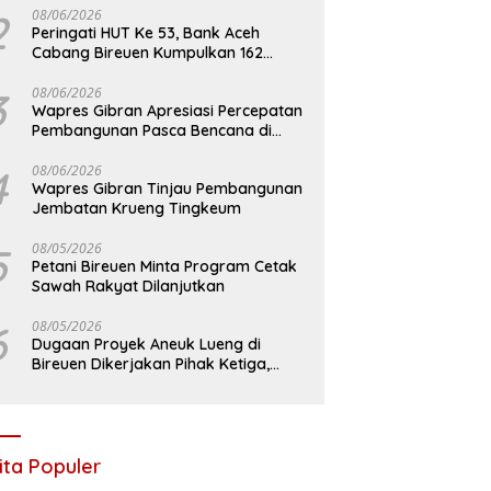
2
08/06/2026
Peringati HUT Ke 53, Bank Aceh
Cabang Bireuen Kumpulkan 162
Kantong Darah
3
08/06/2026
Wapres Gibran Apresiasi Percepatan
Pembangunan Pasca Bencana di
Bireuen
4
08/06/2026
Wapres Gibran Tinjau Pembangunan
Jembatan Krueng Tingkeum
5
08/05/2026
Petani Bireuen Minta Program Cetak
Sawah Rakyat Dilanjutkan
6
08/05/2026
Dugaan Proyek Aneuk Lueng di
Bireuen Dikerjakan Pihak Ketiga,
Kelompok Mengaku Hanya Terima 10
Juta
ita Populer