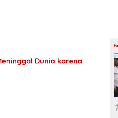
B
Meninggal Dunia karena
1