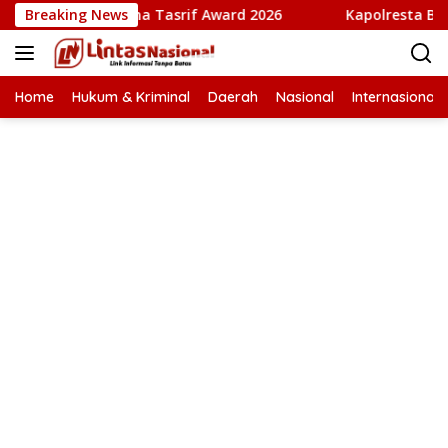
Langsung
i” Terima Tasrif Award 2026
Breaking News
Kapolresta Banda Aceh dan
ke
konten
Home
Hukum & Kriminal
Daerah
Nasional
Internasional