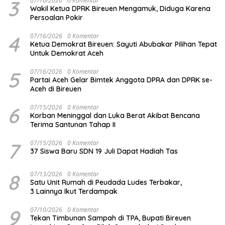
3
07/16/2026
0 Komentar
Wakil Ketua DPRK Bireuen Mengamuk, Diduga Karena
Persoalan Pokir
4
07/16/2026
0 Komentar
Ketua Demokrat Bireuen: Sayuti Abubakar Pilihan Tepat
Untuk Demokrat Aceh
5
07/16/2026
0 Komentar
Partai Aceh Gelar Bimtek Anggota DPRA dan DPRK se-
Aceh di Bireuen
6
07/15/2026
0 Komentar
Korban Meninggal dan Luka Berat Akibat Bencana
Terima Santunan Tahap II
7
07/15/2026
0 Komentar
37 Siswa Baru SDN 19 Juli Dapat Hadiah Tas
8
07/13/2026
0 Komentar
Satu Unit Rumah di Peudada Ludes Terbakar,
3 Lainnya Ikut Terdampak
9
07/10/2026
0 Komentar
Tekan Timbunan Sampah di TPA, Bupati Bireuen