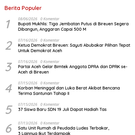
Berita Populer
1
08/06/2026
0 Komentar
Bupati Mukhlis: Tiga Jembatan Putus di Bireuen Segera
Dibangun, Anggaran Capai 500 M
2
07/16/2026
0 Komentar
Ketua Demokrat Bireuen: Sayuti Abubakar Pilihan Tepat
Untuk Demokrat Aceh
3
07/16/2026
0 Komentar
Partai Aceh Gelar Bimtek Anggota DPRA dan DPRK se-
Aceh di Bireuen
4
07/15/2026
0 Komentar
Korban Meninggal dan Luka Berat Akibat Bencana
Terima Santunan Tahap II
5
07/15/2026
0 Komentar
37 Siswa Baru SDN 19 Juli Dapat Hadiah Tas
6
07/13/2026
0 Komentar
Satu Unit Rumah di Peudada Ludes Terbakar,
3 Lainnya Ikut Terdampak