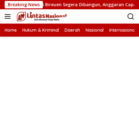
Langsung
atan Putus di Bireuen Segera Dibangun, Anggaran Capai 500 M
Breaking News
ke
konten
Home
Hukum & Kriminal
Daerah
Nasional
Internasional