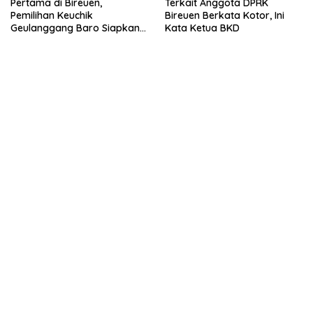
Pertama di Bireuen,
Terkait Anggota DPRK
Pemilihan Keuchik
Bireuen Berkata Kotor, Ini
Geulanggang Baro Siapkan
Kata Ketua BKD
Doorprize Sepeda Listrik