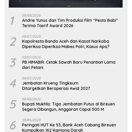
1
08/08/2026
Andrie Yunus dan Tim Produksi Film “Pesta Babi”
Terima Tasrif Award 2026
2
08/07/2026
Kapolresta Banda Aceh dan Kasat Narkoba
Diperiksa Diperiksa Mabes Polri, Kasus Apa?
3
08/07/2026
PB HIMABIR: Cetak Sawah Baru Penantian Lama
dari Petani
4
08/07/2026
Jembatan Krueng Tingkeum
Ditargetkan Beroperasi Awal 2027
5
08/06/2026
Bupati Mukhlis: Tiga Jembatan Putus di Bireuen
Segera Dibangun, Anggaran Capai 500 M
6
08/06/2026
Peringati HUT Ke 53, Bank Aceh Cabang Bireuen
Kumpulkan 162 Kantong Darah