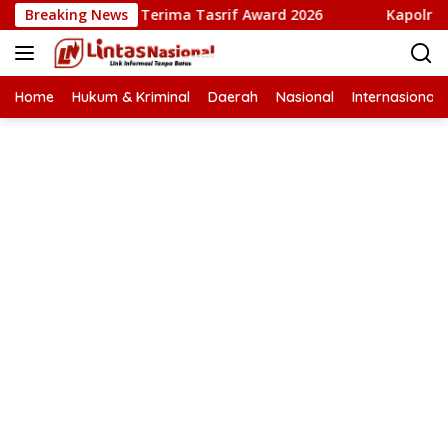
Langsung
ta Babi” Terima Tasrif Award 2026
Breaking News
Kapolresta Banda Ac
ke
konten
Home
Hukum & Kriminal
Daerah
Nasional
Internasional