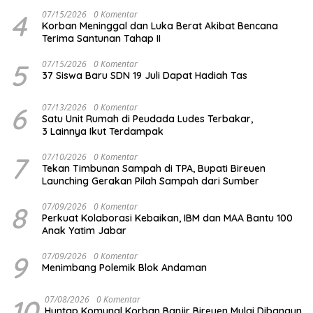
4
07/15/2026
0 Komentar
Korban Meninggal dan Luka Berat Akibat Bencana
Terima Santunan Tahap II
5
07/15/2026
0 Komentar
37 Siswa Baru SDN 19 Juli Dapat Hadiah Tas
6
07/13/2026
0 Komentar
Satu Unit Rumah di Peudada Ludes Terbakar,
3 Lainnya Ikut Terdampak
7
07/10/2026
0 Komentar
Tekan Timbunan Sampah di TPA, Bupati Bireuen
Launching Gerakan Pilah Sampah dari Sumber
8
07/09/2026
0 Komentar
Perkuat Kolaborasi Kebaikan, IBM dan MAA Bantu 100
Anak Yatim Jabar
9
07/09/2026
0 Komentar
Menimbang Polemik Blok Andaman
10
07/08/2026
0 Komentar
Huntap Komunal Korban Banjir Bireuen Mulai Dibangun