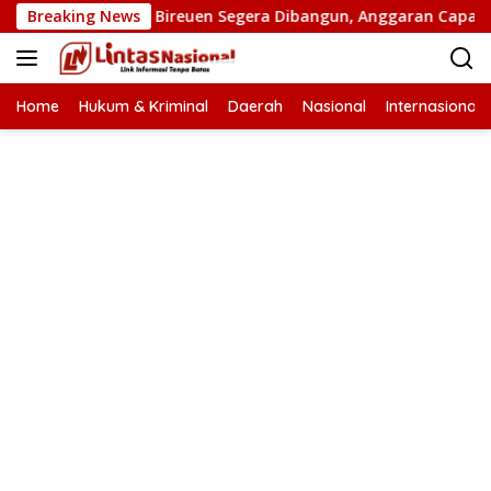
Langsung
atan Putus di Bireuen Segera Dibangun, Anggaran Capai 500 M
Breaking News
ke
konten
Home
Hukum & Kriminal
Daerah
Nasional
Internasional