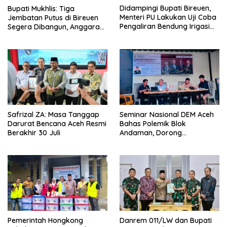
Didampingi Bupati Bireuen,
Bupati Mukhlis: Tiga
Menteri PU Lakukan Uji Coba
Jembatan Putus di Bireuen
Pengaliran Bendung Irigasi
Segera Dibangun, Anggaran
Pante Lhoong
Capai 500 M
Safrizal ZA: Masa Tanggap
Seminar Nasional DEM Aceh
Darurat Bencana Aceh Resmi
Bahas Polemik Blok
Berakhir 30 Juli
Andaman, Dorong
Percepatan Investasi dan
Hilirisasi
Pemerintah Hongkong
Danrem 011/LW dan Bupati