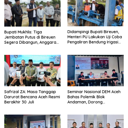
Didampingi Bupati Bireuen,
Bupati Mukhlis: Tiga
Menteri PU Lakukan Uji Coba
Jembatan Putus di Bireuen
Pengaliran Bendung Irigasi
Segera Dibangun, Anggaran
Pante Lhoong
Capai 500 M
Safrizal ZA: Masa Tanggap
Seminar Nasional DEM Aceh
Darurat Bencana Aceh Resmi
Bahas Polemik Blok
Berakhir 30 Juli
Andaman, Dorong
Percepatan Investasi dan
Hilirisasi