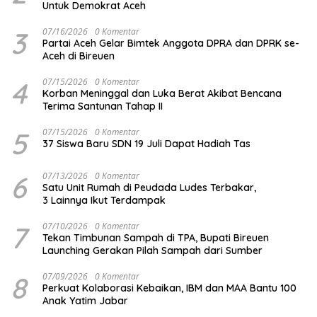
Untuk Demokrat Aceh
3
07/16/2026
0 Komentar
Partai Aceh Gelar Bimtek Anggota DPRA dan DPRK se-
Aceh di Bireuen
4
07/15/2026
0 Komentar
Korban Meninggal dan Luka Berat Akibat Bencana
Terima Santunan Tahap II
5
07/15/2026
0 Komentar
37 Siswa Baru SDN 19 Juli Dapat Hadiah Tas
6
07/13/2026
0 Komentar
Satu Unit Rumah di Peudada Ludes Terbakar,
3 Lainnya Ikut Terdampak
7
07/10/2026
0 Komentar
Tekan Timbunan Sampah di TPA, Bupati Bireuen
Launching Gerakan Pilah Sampah dari Sumber
8
07/09/2026
0 Komentar
Perkuat Kolaborasi Kebaikan, IBM dan MAA Bantu 100
Anak Yatim Jabar