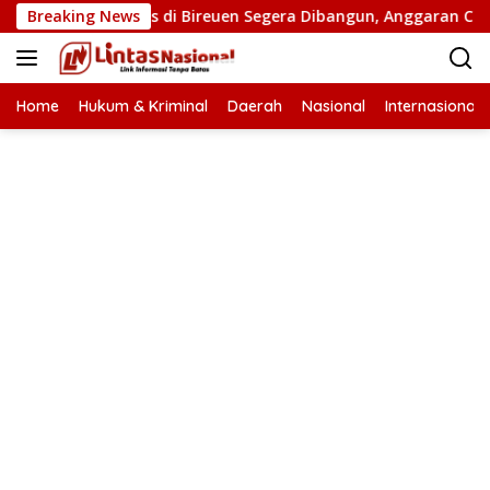
Langsung
mbatan Putus di Bireuen Segera Dibangun, Anggaran Capai 500 
Breaking News
ke
konten
Home
Hukum & Kriminal
Daerah
Nasional
Internasional