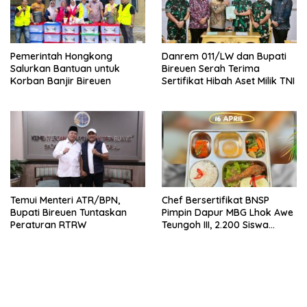
Pemerintah Hongkong
Danrem 011/LW dan Bupati
Salurkan Bantuan untuk
Bireuen Serah Terima
Korban Banjir Bireuen
Sertifikat Hibah Aset Milik TNI
Temui Menteri ATR/BPN,
Chef Bersertifikat BNSP
Bupati Bireuen Tuntaskan
Pimpin Dapur MBG Lhok Awe
Peraturan RTRW
Teungoh III, 2.200 Siswa
Nikmati Menu Bergizi Setiap
Hari