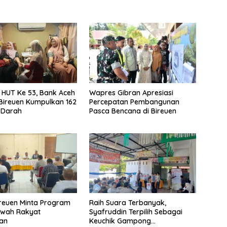
i HUT Ke 53, Bank Aceh
Wapres Gibran Apresiasi
Bireuen Kumpulkan 162
Percepatan Pembangunan
 Darah
Pasca Bencana di Bireuen
ireuen Minta Program
Raih Suara Terbanyak,
awah Rakyat
Syafruddin Terpilih Sebagai
kan
Keuchik Gampong