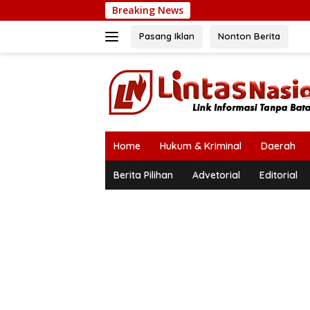
Langsung
Breaking News
ke
konten
Pasang Iklan
Nonton Berita
Home
Hukum & Kriminal
Daerah
Berita Pilihan
Advetorial
Editorial