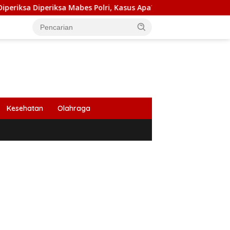
eriksa Mabes Polri, Kasus Apa?
PB HIMABIR: Cetak Sawa
Kesehatan
Olahraga