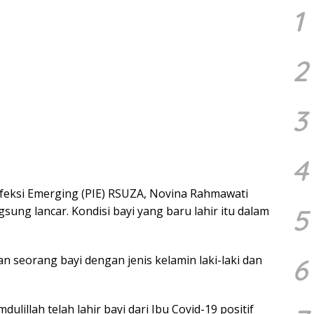
1
2
3
4
nfeksi Emerging (PIE) RSUZA, Novina Rahmawati
5
ung lancar. Kondisi bayi yang baru lahir itu dalam
6
an seorang bayi dengan jenis kelamin laki-laki dan
ulillah telah lahir bayi dari Ibu Covid-19 positif