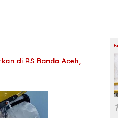
B
rkan di RS Banda Aceh,
1