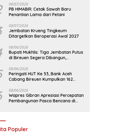
2
08/07/2026
PB HIMABIR: Cetak Sawah Baru
Penantian Lama dari Petani
3
08/07/2026
Jembatan Krueng Tingkeum
Ditargetkan Beroperasi Awal 2027
4
08/06/2026
Bupati Mukhlis: Tiga Jembatan Putus
di Bireuen Segera Dibangun,
Anggaran Capai 500 M
5
08/06/2026
Peringati HUT Ke 53, Bank Aceh
Cabang Bireuen Kumpulkan 162
Kantong Darah
6
08/06/2026
Wapres Gibran Apresiasi Percepatan
Pembangunan Pasca Bencana di
Bireuen
ita Populer