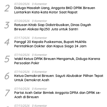
2
07/20/2026
0 Komentar
Diduga Masalah Uang, Anggota BKD DPRK Bireuen
Lontarkan Kata-kata Kotor Saat Rapat
3
07/20/2026
0 Komentar
Ratusan Kitab Siap Didistribusikan, Dinas Dayah
Bireuen Alokasi Rp250 Juta untuk Santri
4
07/17/2026
0 Komentar
Panggil 20 Kepala Puskesmas, Bupati Mukhlis
Perintahkan Dokter dan Kapus Siaga 24 Jam
5
07/16/2026
0 Komentar
Wakil Ketua DPRK Bireuen Mengamuk, Diduga Karena
Persoalan Pokir
6
07/16/2026
0 Komentar
Ketua Demokrat Bireuen: Sayuti Abubakar Pilihan Tepat
Untuk Demokrat Aceh
7
07/16/2026
0 Komentar
Partai Aceh Gelar Bimtek Anggota DPRA dan DPRK se-
Aceh di Bireuen
07/15/2026
0 Komentar