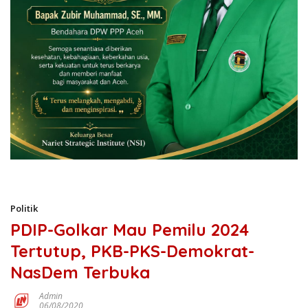
Politik
PDIP-Golkar Mau Pemilu 2024
Tertutup, PKB-PKS-Demokrat-
NasDem Terbuka
Admin
06/08/2020