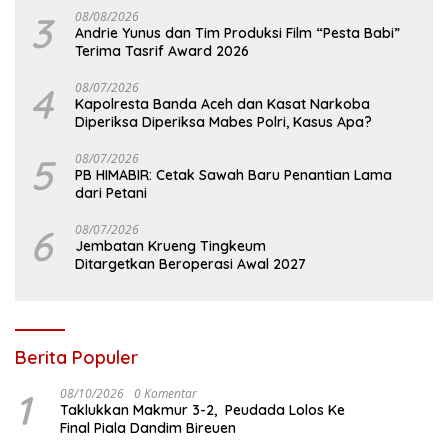
3
08/08/2026
Andrie Yunus dan Tim Produksi Film “Pesta Babi”
Terima Tasrif Award 2026
4
08/07/2026
Kapolresta Banda Aceh dan Kasat Narkoba
Diperiksa Diperiksa Mabes Polri, Kasus Apa?
5
08/07/2026
PB HIMABIR: Cetak Sawah Baru Penantian Lama
dari Petani
6
08/07/2026
Jembatan Krueng Tingkeum
Ditargetkan Beroperasi Awal 2027
Berita Populer
1
08/10/2026
0 Komentar
Taklukkan Makmur 3-2, Peudada Lolos Ke
Final Piala Dandim Bireuen