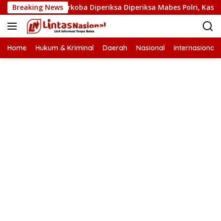
Langsung
n Kasat Narkoba Diperiksa Diperiksa Mabes Polri, Kasus Apa?
Breaking News
ke
konten
Home
Hukum & Kriminal
Daerah
Nasional
Internasional