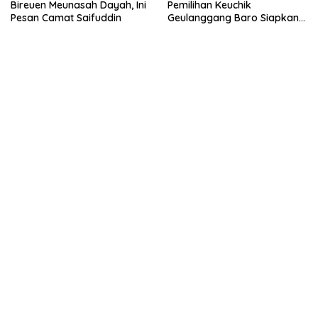
Bireuen Meunasah Dayah, Ini
Pemilihan Keuchik
Pesan Camat Saifuddin
Geulanggang Baro Siapkan
Doorprize Sepeda Listrik