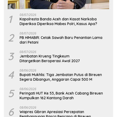
1
08/07/2026
Kapolresta Banda Aceh dan Kasat Narkoba
Diperiksa Diperiksa Mabes Polri, Kasus Apa?
2
08/07/2026
PB HIMABIR: Cetak Sawah Baru Penantian Lama
dari Petani
3
08/07/2026
Jembatan Krueng Tingkeum
Ditargetkan Beroperasi Awal 2027
4
08/06/2026
Bupati Mukhlis: Tiga Jembatan Putus di Bireuen
Segera Dibangun, Anggaran Capai 500 M
5
08/06/2026
Peringati HUT Ke 53, Bank Aceh Cabang Bireuen
Kumpulkan 162 Kantong Darah
6
08/06/2026
Wapres Gibran Apresiasi Percepatan
Pembangunan Pasca Bencana di Bireuen