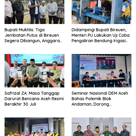
Bupati Mukhlis: Tiga
Didampingi Bupati Bireuen,
Jembatan Putus di Bireuen
Menteri PU Lakukan Uji Coba
Segera Dibangun, Anggaran
Pengaliran Bendung Irigasi
Capai 500 M
Pante Lhoong
Safrizal ZA: Masa Tanggap
Seminar Nasional DEM Aceh
Darurat Bencana Aceh Resmi
Bahas Polemik Blok
Berakhir 30 Juli
Andaman, Dorong
Percepatan Investasi dan
Hilirisasi