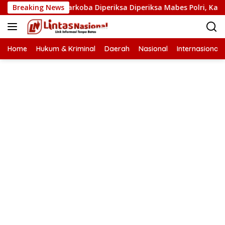
Langsung
an Kasat Narkoba Diperiksa Diperiksa Mabes Polri, Kasus Apa?
Breaking News
ke
konten
Home
Hukum & Kriminal
Daerah
Nasional
Internasional