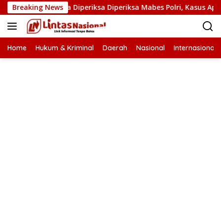
Langsung
t Narkoba Diperiksa Diperiksa Mabes Polri, Kasus Apa?
Breaking News
ke
konten
Home
Hukum & Kriminal
Daerah
Nasional
Internasional