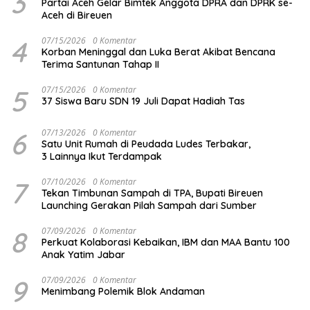
3
Partai Aceh Gelar Bimtek Anggota DPRA dan DPRK se-
Aceh di Bireuen
4
07/15/2026
0 Komentar
Korban Meninggal dan Luka Berat Akibat Bencana
Terima Santunan Tahap II
5
07/15/2026
0 Komentar
37 Siswa Baru SDN 19 Juli Dapat Hadiah Tas
6
07/13/2026
0 Komentar
Satu Unit Rumah di Peudada Ludes Terbakar,
3 Lainnya Ikut Terdampak
7
07/10/2026
0 Komentar
Tekan Timbunan Sampah di TPA, Bupati Bireuen
Launching Gerakan Pilah Sampah dari Sumber
8
07/09/2026
0 Komentar
Perkuat Kolaborasi Kebaikan, IBM dan MAA Bantu 100
Anak Yatim Jabar
9
07/09/2026
0 Komentar
Menimbang Polemik Blok Andaman