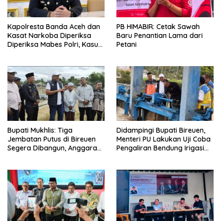
PB HIMABIR: Cetak Sawah
Kapolresta Banda Aceh dan
Baru Penantian Lama dari
Kasat Narkoba Diperiksa
Petani
Diperiksa Mabes Polri, Kasus
Apa?
Bupati Mukhlis: Tiga
Didampingi Bupati Bireuen,
Jembatan Putus di Bireuen
Menteri PU Lakukan Uji Coba
Segera Dibangun, Anggaran
Pengaliran Bendung Irigasi
Capai 500 M
Pante Lhoong