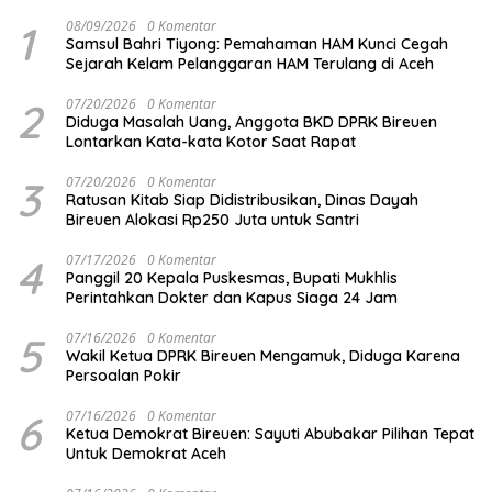
1
08/09/2026
0 Komentar
Samsul Bahri Tiyong: Pemahaman HAM Kunci Cegah
Sejarah Kelam Pelanggaran HAM Terulang di Aceh
2
07/20/2026
0 Komentar
Diduga Masalah Uang, Anggota BKD DPRK Bireuen
Lontarkan Kata-kata Kotor Saat Rapat
3
07/20/2026
0 Komentar
Ratusan Kitab Siap Didistribusikan, Dinas Dayah
Bireuen Alokasi Rp250 Juta untuk Santri
4
07/17/2026
0 Komentar
Panggil 20 Kepala Puskesmas, Bupati Mukhlis
Perintahkan Dokter dan Kapus Siaga 24 Jam
5
07/16/2026
0 Komentar
Wakil Ketua DPRK Bireuen Mengamuk, Diduga Karena
Persoalan Pokir
6
07/16/2026
0 Komentar
Ketua Demokrat Bireuen: Sayuti Abubakar Pilihan Tepat
Untuk Demokrat Aceh