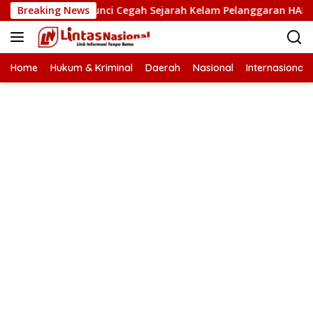
Langsung
 HAM Kunci Cegah Sejarah Kelam Pelanggaran HAM Terulang di
Breaking News
ke
konten
Home
Hukum & Kriminal
Daerah
Nasional
Internasional