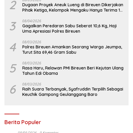
2
Dugaan Proyek Aneuk Lueng di Bireuen Dikerjakan
Pihak Ketiga, Kelompok Mengaku Hanya Terima 10
Juta
3
08/04/2026
Gagalkan Peredaran Sabu Seberat 10,6 Kg, Haji
Uma Apresiasi Polres Bireuen
4
08/03/2026
Polres Bireuen Amankan Seorang Warga Jeumpa,
Turut Sita 69,46 Gram Sabu
5
08/03/2026
Rasa Haru, Relawan PMI Bireuen Beri Kejutan Ulang
Tahun Edi Obama
6
08/03/2026
Raih Suara Terbanyak, Syafruddin Terpilih Sebagai
Keuchik Gampong Geulanggang Baro
Berita Populer
08/05/2026
0 Komentar