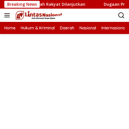
Langsung
 Cetak Sawah Rakyat Dilanjutkan
Breaking News
Dugaan Proyek Aneuk
ke
konten
Home
Hukum & Kriminal
Daerah
Nasional
Internasional