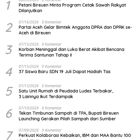
1
Petani Bireuen Minta Program Cetak Sawah Rakyat
Dilanjutkan
2
07/16/2026
0 Komentar
Partai Aceh Gelar Bimtek Anggota DPRA dan DPRK se-
Aceh di Bireuen
3
07/15/2026
0 Komentar
Korban Meninggal dan Luka Berat Akibat Bencana
Terima Santunan Tahap II
4
07/15/2026
0 Komentar
37 Siswa Baru SDN 19 Juli Dapat Hadiah Tas
5
07/13/2026
0 Komentar
Satu Unit Rumah di Peudada Ludes Terbakar,
3 Lainnya Ikut Terdampak
6
07/10/2026
0 Komentar
Tekan Timbunan Sampah di TPA, Bupati Bireuen
Launching Gerakan Pilah Sampah dari Sumber
7
07/09/2026
0 Komentar
Perkuat Kolaborasi Kebaikan, IBM dan MAA Bantu 100