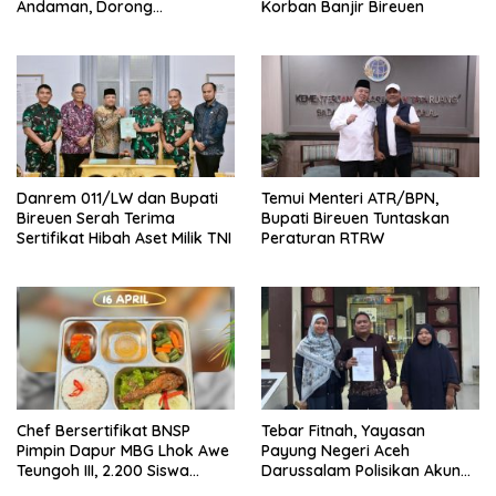
Andaman, Dorong
Korban Banjir Bireuen
Percepatan Investasi dan
Hilirisasi
Danrem 011/LW dan Bupati
Temui Menteri ATR/BPN,
Bireuen Serah Terima
Bupati Bireuen Tuntaskan
Sertifikat Hibah Aset Milik TNI
Peraturan RTRW
Chef Bersertifikat BNSP
Tebar Fitnah, Yayasan
Pimpin Dapur MBG Lhok Awe
Payung Negeri Aceh
Teungoh III, 2.200 Siswa
Darussalam Polisikan Akun
Nikmati Menu Bergizi Setiap
Instagram ypnad.pungo