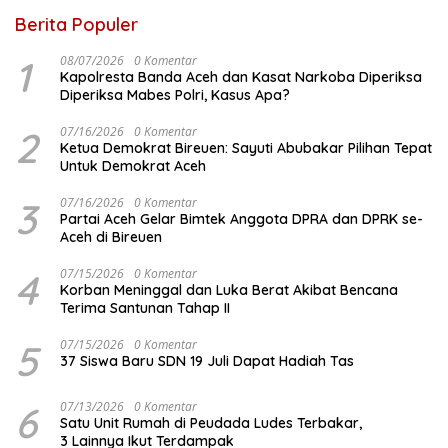
Berita Populer
1
08/07/2026
0 Komentar
Kapolresta Banda Aceh dan Kasat Narkoba Diperiksa
Diperiksa Mabes Polri, Kasus Apa?
2
07/16/2026
0 Komentar
Ketua Demokrat Bireuen: Sayuti Abubakar Pilihan Tepat
Untuk Demokrat Aceh
3
07/16/2026
0 Komentar
Partai Aceh Gelar Bimtek Anggota DPRA dan DPRK se-
Aceh di Bireuen
4
07/15/2026
0 Komentar
Korban Meninggal dan Luka Berat Akibat Bencana
Terima Santunan Tahap II
5
07/15/2026
0 Komentar
37 Siswa Baru SDN 19 Juli Dapat Hadiah Tas
6
07/13/2026
0 Komentar
Satu Unit Rumah di Peudada Ludes Terbakar,
3 Lainnya Ikut Terdampak