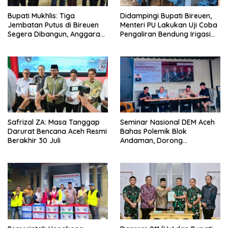
Bupati Mukhlis: Tiga
Didampingi Bupati Bireuen,
Jembatan Putus di Bireuen
Menteri PU Lakukan Uji Coba
Segera Dibangun, Anggaran
Pengaliran Bendung Irigasi
Capai 500 M
Pante Lhoong
Safrizal ZA: Masa Tanggap
Seminar Nasional DEM Aceh
Darurat Bencana Aceh Resmi
Bahas Polemik Blok
Berakhir 30 Juli
Andaman, Dorong
Percepatan Investasi dan
Hilirisasi