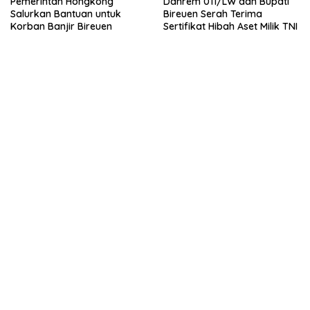
Pemerintah Hongkong
Danrem 011/LW dan Bupati
Salurkan Bantuan untuk
Bireuen Serah Terima
Korban Banjir Bireuen
Sertifikat Hibah Aset Milik TNI