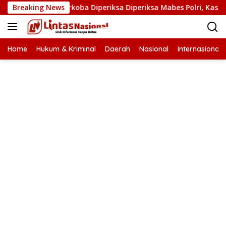
Langsung
n Kasat Narkoba Diperiksa Diperiksa Mabes Polri, Kasus Apa?
Breaking News
ke
konten
Home
Hukum & Kriminal
Daerah
Nasional
Internasional