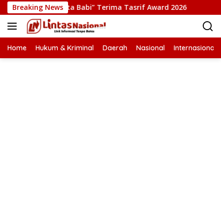
Langsung
Film “Pesta Babi” Terima Tasrif Award 2026
Breaking News
Kapolresta
ke
konten
Home
Hukum & Kriminal
Daerah
Nasional
Internasional