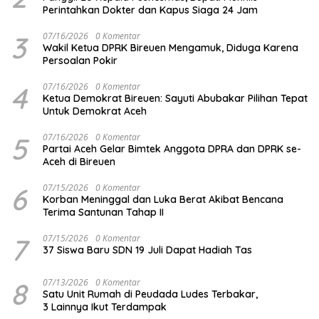
Perintahkan Dokter dan Kapus Siaga 24 Jam
3
07/16/2026
0 Komentar
Wakil Ketua DPRK Bireuen Mengamuk, Diduga Karena
Persoalan Pokir
4
07/16/2026
0 Komentar
Ketua Demokrat Bireuen: Sayuti Abubakar Pilihan Tepat
Untuk Demokrat Aceh
5
07/16/2026
0 Komentar
Partai Aceh Gelar Bimtek Anggota DPRA dan DPRK se-
Aceh di Bireuen
6
07/15/2026
0 Komentar
Korban Meninggal dan Luka Berat Akibat Bencana
Terima Santunan Tahap II
7
07/15/2026
0 Komentar
37 Siswa Baru SDN 19 Juli Dapat Hadiah Tas
8
07/13/2026
0 Komentar
Satu Unit Rumah di Peudada Ludes Terbakar,
3 Lainnya Ikut Terdampak